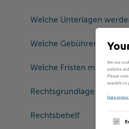
Welche Unterlagen werde
Your
Welche Gebühren fallen a
We use cooki
Welche Fristen muss ich 
website and
Please note 
avaiable to 
Rechtsgrundlage
Data protec
Rechtsbehelf
E