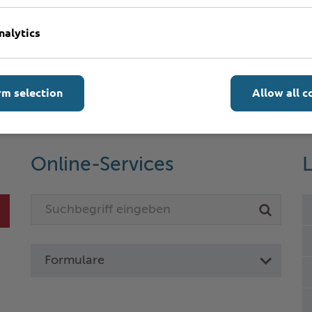
n?
nalytics
rm selection
Allow all c
Online-Services
L
Formulare