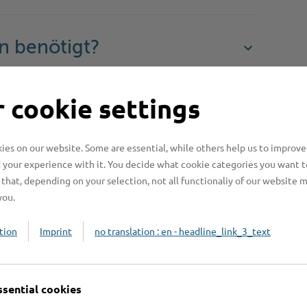
n benötigt?
 cookie settings
n?
es on our website. Some are essential, while others help us to improve
beachten?
 your experience with it. You decide what cookie categories you want t
that, depending on your selection, not all functionaliy of our website 
you.
tion
Imprint
no translation : en - headline_link_3_text
ssential cookies