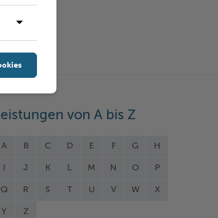
ookies
eistungen von A bis Z
A
B
C
D
E
F
G
H
I
J
K
L
M
N
O
P
Q
R
S
T
U
V
W
X
Y
Z