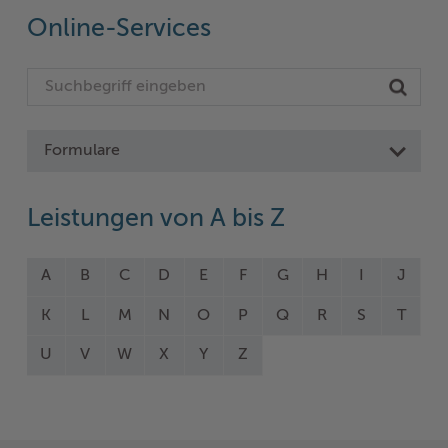
Online-Services
Formulare
Leistungen von A bis Z
A
B
C
D
E
F
G
H
I
J
K
L
M
N
O
P
Q
R
S
T
U
V
W
X
Y
Z