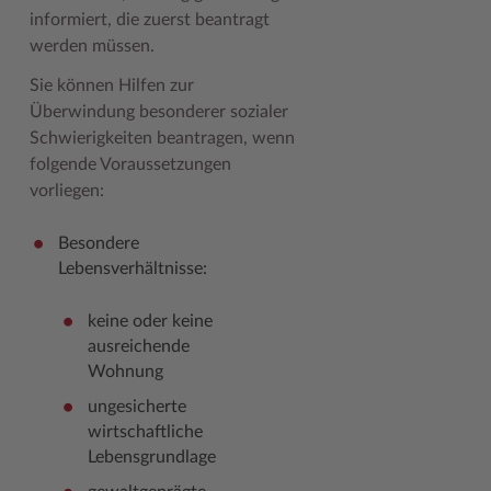
informiert, die zuerst beantragt
Woche der Seelischen Gesundheit
Zahlen, Daten, Fakten
werden müssen.
#MeinStormarn
Sie können Hilfen zur
Überwindung besonderer sozialer
Karrieretag
Schwierigkeiten beantragen, wenn
folgende Voraussetzungen
vorliegen:
Besondere
Lebensverhältnisse:
keine oder keine
ausreichende
Wohnung
ungesicherte
wirtschaftliche
Lebensgrundlage