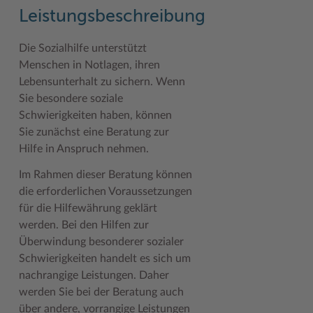
Geodatenportale (Kreiskarte)
Fotoarchiv
Kreispräsident
Offene Stellen
Klimaschutz beim Kreis Stormarn
Kulturelle Einrichtungen
Leistungsbeschreibung
Kfz-Zulassung
Hitzeschutz
Kreistag und Ausschüsse
Praktika und FSJ
Projekt e-Gewerbe
Museen
Die Sozialhilfe unterstützt
Menschen in Notlagen, ihren
Kontakt / Öffnungszeiten
Klimaanpassungskonzept
Kreistag Sitzungskalender
Weiterbildung beim Kreis Stormarn
Stormarner Bündnis für bezahlbares Wohnen
Naturschutzgebiete
Lebensunterhalt zu sichern. Wenn
Lebenslagen
Kreistag Sitzungskalender
Kreisverwaltung
Wen wir suchen
Wirtschafts- und Aufbaugesellschaft Stormarn
Radwandern
Sie besondere soziale
Schwierigkeiten haben, können
Leistungen
Lokales Wetter
Landrat
Zahlen, Daten, Fakten
Storchenhorste
Sie zunächst eine Beratung zur
Lexikon
Newsletter
Sonderbereiche
Lieblingsplätze in der Metropolregion
Hilfe in Anspruch nehmen.
Im Rahmen dieser Beratung können
Publikationen
Pressemeldungen
Stabsbereiche
Termine und Veranstaltungen
die erforderlichen Voraussetzungen
Wo Sie uns finden
Social Media
Städte und Gemeinden
Tourismus
für die Hilfewährung geklärt
werden. Bei den Hilfen zur
Wunsch-Kennzeichen ↗
Stellenangebote
Wahlen im Kreis
Umlandscout Hamburg
Überwindung besonderer sozialer
Zuständigkeitsfinder SH ↗
Stormarninfo
Wappen und Geschichte
Vereine und Gruppen
Schwierigkeiten handelt es sich um
nachrangige Leistungen. Daher
Termine
Wappenrolle
Wälder und Moore
werden Sie bei der Beratung auch
über andere, vorrangige Leistungen
Ukrainehilfe
Was ist ein Kreis?