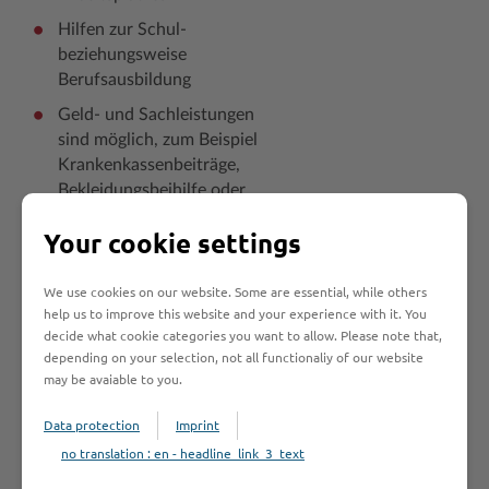
Hilfen zur Schul-
beziehungsweise
Berufsausbildung
Geld- und Sachleistungen
sind möglich, zum Beispiel
Krankenkassenbeiträge,
Bekleidungsbeihilfe oder
ein Taschengeld
Your cookie settings
bei stationärer
Unterbringung
We use cookies on our website. Some are essential, while others
help us to improve this website and your experience with it. You
Die Beratung kann auch anonym
decide what cookie categories you want to allow. Please note that,
erfolgen.
depending on your selection, not all functionaliy of our website
may be avaiable to you.
An wen muss ich
Data protection
Imprint
no translation : en - headline_link_3_text
mich wenden?