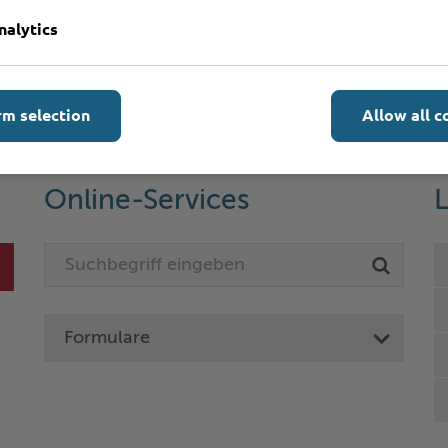
nalytics
rm selection
Allow all c
Online-Services
L
Formulare