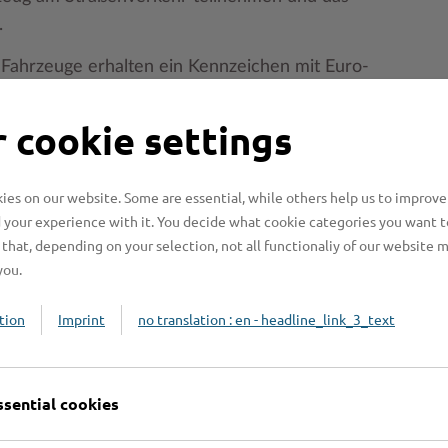
.
Fahrzeuge erhalten ein Kennzeichen mit Euro-
eichen Ihrer Wahl für das Fahrzeug reservieren
t.
 cookie settings
es on our website. Some are essential, while others help us to improve
 your experience with it. You decide what cookie categories you want t
that, depending on your selection, not all functionaliy of our website 
you.
tion
Imprint
no translation : en - headline_link_3_text
n benötigt?
ssential cookies