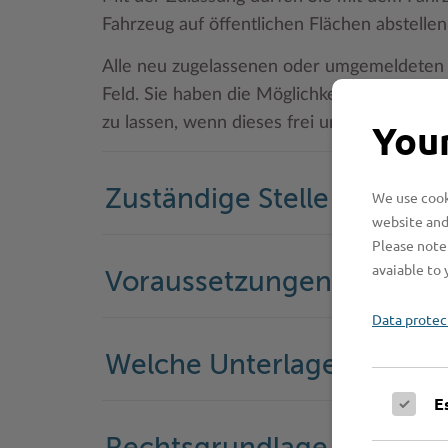
Fahrzeug auf öffentlichen Flächen abstellen
Alle neu zugelassenen oder umgemeldeten 
Feld. Sie haben die Möglichkeit, ein Kennz
zu lassen, wenn dieses frei und verfügbar is
Your
Zuständige Stelle
We use cooki
website and
Please note 
avaiable to 
Voraussetzungen
Data protec
Welche Unterlagen werde
E