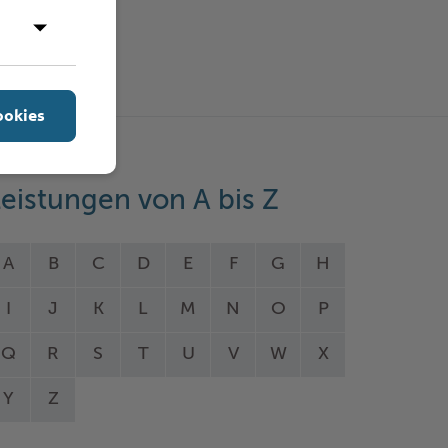
ookies
eistungen von A bis Z
A
B
C
D
E
F
G
H
I
J
K
L
M
N
O
P
Q
R
S
T
U
V
W
X
Y
Z