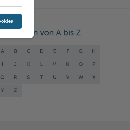
ookies
eistungen von A bis Z
A
B
C
D
E
F
G
H
I
J
K
L
M
N
O
P
Q
R
S
T
U
V
W
X
Y
Z