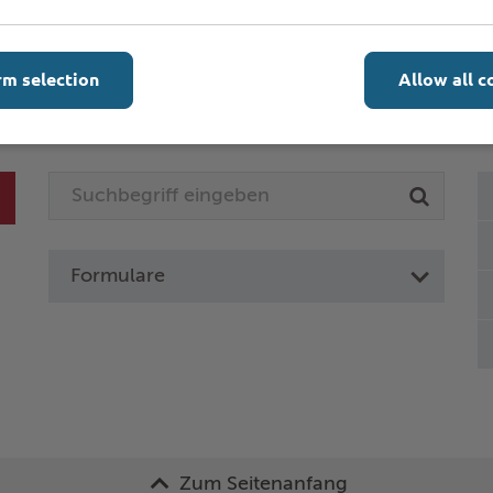
rm selection
Allow all c
Online-Services
L
Formulare
Zum Seitenanfang