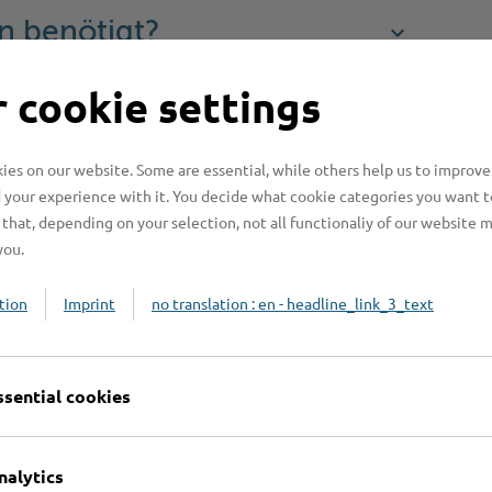
n benötigt?
 cookie settings
n?
es on our website. Some are essential, while others help us to improve
 your experience with it. You decide what cookie categories you want t
beachten?
that, depending on your selection, not all functionaliy of our website 
you.
tion
Imprint
no translation : en - headline_link_3_text
onen
ssential cookies
nalytics