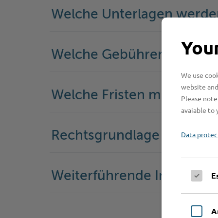
Welche Unterlagen werde
Your
Welche Gebühren fallen a
We use cooki
website and
Welche Fristen muss ich 
Please note 
avaiable to 
Rechtsgrundlage
Data protec
Weiterführende Informati
E
A