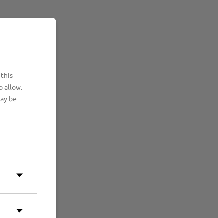
 this
o allow.
may be