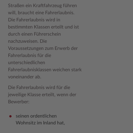
Straßen ein Kraftfahrzeug führen
Woche der Seelischen Gesundheit
Zahlen, Daten, Fakten
will, braucht eine Fahrerlaubnis.
Die Fahrerlaubnis wird in
#MeinStormarn
bestimmten Klassen erteilt und ist
Karrieretag
durch einen Führerschein
nachzuweisen. Die
Voraussetzungen zum Erwerb der
Fahrerlaubnis für die
unterschiedlichen
Fahrerlaubnisklassen weichen stark
voneinander ab.
Die Fahrerlaubnis wird für die
jeweilige Klasse erteilt, wenn der
Bewerber:
seinen ordentlichen
Wohnsitz im Inland hat,