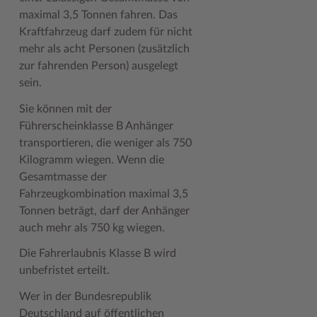
Geodatenportale (Kreiskarte)
Fotoarchiv
Kreispräsident
Offene Stellen
Klimaschutz beim Kreis Stormarn
Kulturelle Einrichtungen
maximal 3,5 Tonnen fahren. Das
Kraftfahrzeug darf zudem für nicht
Kfz-Zulassung
Hitzeschutz
Kreistag und Ausschüsse
Praktika und FSJ
Projekt e-Gewerbe
Museen
mehr als acht Personen (zusätzlich
zur fahrenden Person) ausgelegt
Kontakt / Öffnungszeiten
Klimaanpassungskonzept
Kreistag Sitzungskalender
Weiterbildung beim Kreis Stormarn
Stormarner Bündnis für bezahlbares Wohnen
Naturschutzgebiete
sein.
Lebenslagen
Kreistag Sitzungskalender
Kreisverwaltung
Wen wir suchen
Wirtschafts- und Aufbaugesellschaft Stormarn
Radwandern
Sie können mit der
Leistungen
Lokales Wetter
Landrat
Zahlen, Daten, Fakten
Storchenhorste
Führerscheinklasse B Anhänger
transportieren, die weniger als 750
Lexikon
Newsletter
Sonderbereiche
Lieblingsplätze in der Metropolregion
Kilogramm wiegen. Wenn die
Gesamtmasse der
Publikationen
Pressemeldungen
Stabsbereiche
Termine und Veranstaltungen
Fahrzeugkombination maximal 3,5
Wo Sie uns finden
Social Media
Städte und Gemeinden
Tourismus
Tonnen beträgt, darf der Anhänger
auch mehr als 750 kg wiegen.
Wunsch-Kennzeichen ↗
Stellenangebote
Wahlen im Kreis
Umlandscout Hamburg
Die Fahrerlaubnis Klasse B wird
Zuständigkeitsfinder SH ↗
Stormarninfo
Wappen und Geschichte
Vereine und Gruppen
unbefristet erteilt.
Termine
Wappenrolle
Wälder und Moore
Wer in der Bundesrepublik
Deutschland auf öffentlichen
Ukrainehilfe
Was ist ein Kreis?