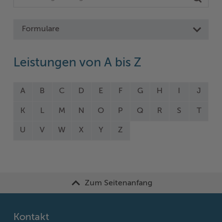
Formulare
Leistungen von A bis Z
A
B
C
D
E
F
G
H
I
J
K
L
M
N
O
P
Q
R
S
T
U
V
W
X
Y
Z
Zum Seitenanfang
Kontakt