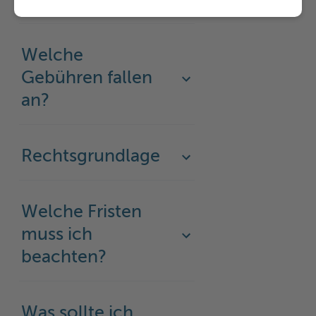
werden benötigt?
Welche
Gebühren fallen
an?
Rechtsgrundlage
Welche Fristen
muss ich
beachten?
Was sollte ich