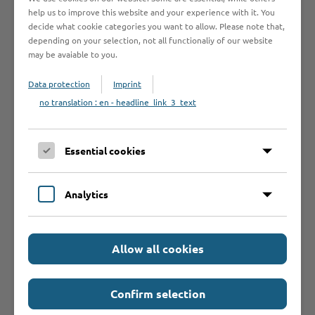
help us to improve this website and your experience with it. You
Fahrerlaubnisklassen
decide what cookie categories you want to allow. Please note that,
depending on your selection, not all functionaliy of our website
may be avaiable to you.
Verfahrensablauf
Data protection
Imprint
no translation : en - headline_link_3_text
An wen muss ich
Essential cookies
mich wenden?
Analytics
Voraussetzungen
Allow all cookies
Welche
Unterlagen
Confirm selection