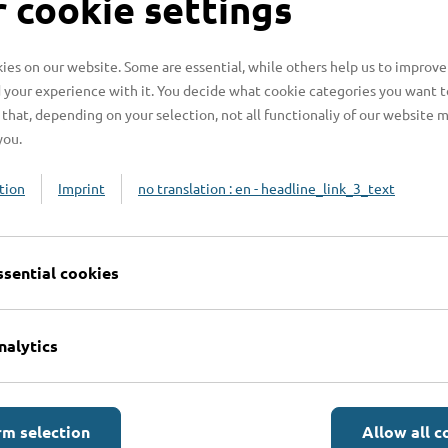
 cookie settings
es on our website. Some are essential, while others help us to improve
 your experience with it. You decide what cookie categories you want t
that, depending on your selection, not all functionaliy of our website 
enden?
you.
tion
Imprint
no translation : en - headline_link_3_text
ssential cookies
n benötigt?
nalytics
n?
rm selection
Allow all c