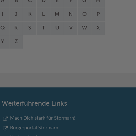
A
B
C
D
E
F
G
H
I
J
K
L
M
N
O
P
Q
R
S
T
U
V
W
X
Y
Z
Weiterführende Links
Mach Dich stark für Stormarn!
Bürgerportal Stormarn