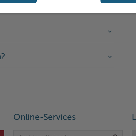
n?
Online-Services
L