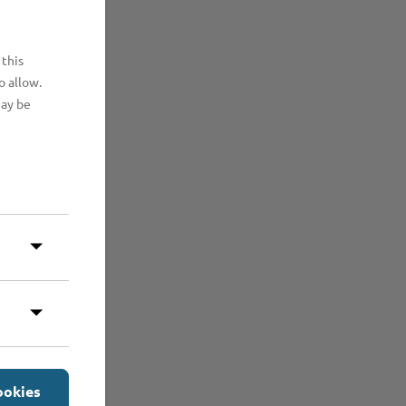
 this
o allow.
may be
ookies