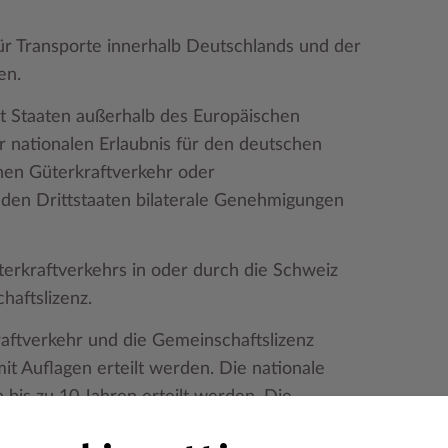
ür Transporte innerhalb Deutschlands und der
en.
t Staaten außerhalb des Europäischen
 nationalen Erlaubnis für den deutschen
chen Güterkraftverkehr oder
n den Drittstaaten bilaterale Genehmigungen
rkraftverkehrs in oder durch die Schweiz
haftslizenz.
raftverkehr und die Gemeinschaftslizenz
it Auflagen erteilt werden. Die nationale
n bis zu 10 Jahren erteilt werden. Die
tellt.