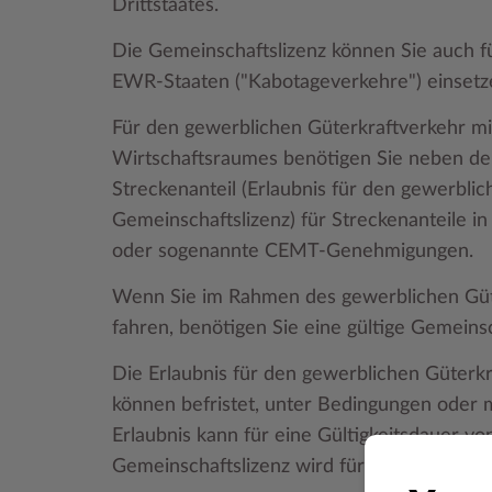
Drittstaates.
Die Gemeinschaftslizenz können Sie auch f
EWR-Staaten ("Kabotageverkehre") einsetz
Für den gewerblichen Güterkraftverkehr mi
Wirtschaftsraumes benötigen Sie neben der
Streckenanteil (Erlaubnis für den gewerbli
Gemeinschaftslizenz) für Streckenanteile i
oder sogenannte CEMT-Genehmigungen.
Wenn Sie im Rahmen des gewerblichen Güte
fahren, benötigen Sie eine gültige Gemeinsc
Die Erlaubnis für den gewerblichen Güterk
können befristet, unter Bedingungen oder m
Erlaubnis kann für eine Gültigkeitsdauer vo
Gemeinschaftslizenz wird für 5 Jahre ausges