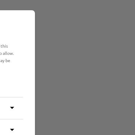
 this
o allow.
may be