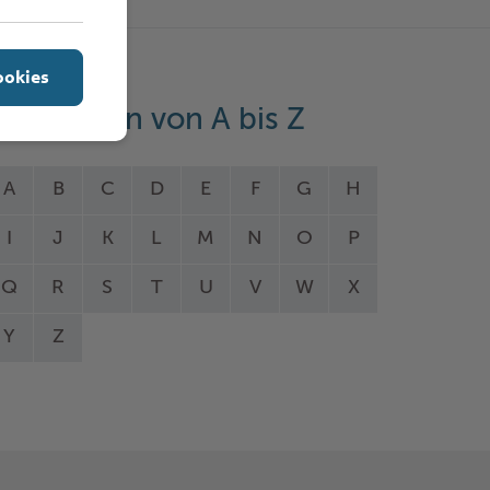
ookies
eistungen von A bis Z
A
B
C
D
E
F
G
H
I
J
K
L
M
N
O
P
Q
R
S
T
U
V
W
X
Y
Z