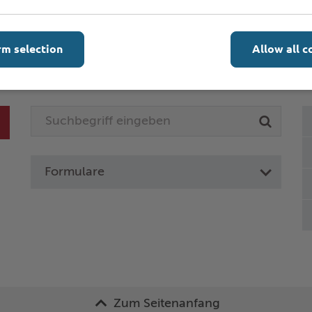
rm selection
Allow all c
Online-Services
L
Formulare
Zum Seitenanfang