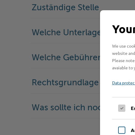
Zuständige Stelle
Your
Welche Unterlagen werde
We use cooki
website and
Welche Gebühren fallen a
Please note 
avaiable to 
Rechtsgrundlage
Data protec
Was sollte ich noch wisse
E
A