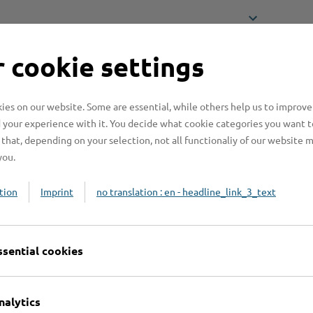
 cookie settings
n benötigt?
es on our website. Some are essential, while others help us to improve
 your experience with it. You decide what cookie categories you want t
n?
that, depending on your selection, not all functionaliy of our website 
you.
tion
Imprint
no translation : en - headline_link_3_text
n?
ssential cookies
nalytics