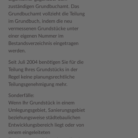
Geodatenportale (Kreiskarte)
Fotoarchiv
Kreispräsident
Offene Stellen
Klimaschutz beim Kreis Stormarn
Kulturelle Einrichtungen
zuständigen Grundbuchamt. Das
Grundbuchamt vollzieht die Teilung
Kfz-Zulassung
Hitzeschutz
Kreistag und Ausschüsse
Praktika und FSJ
Projekt e-Gewerbe
Museen
im Grundbuch, indem die neu
vermessenen Grundstücke unter
Kontakt / Öffnungszeiten
Klimaanpassungskonzept
Kreistag Sitzungskalender
Weiterbildung beim Kreis Stormarn
Stormarner Bündnis für bezahlbares Wohnen
Naturschutzgebiete
einer eigenen Nummer im
Lebenslagen
Kreistag Sitzungskalender
Kreisverwaltung
Wen wir suchen
Wirtschafts- und Aufbaugesellschaft Stormarn
Radwandern
Bestandsverzeichnis eingetragen
werden.
Leistungen
Lokales Wetter
Landrat
Zahlen, Daten, Fakten
Storchenhorste
Seit Juli 2004 benötigen Sie für die
Lexikon
Newsletter
Sonderbereiche
Lieblingsplätze in der Metropolregion
Teilung Ihres Grundstücks in der
Regel keine planungsrechtliche
Publikationen
Pressemeldungen
Stabsbereiche
Termine und Veranstaltungen
Teilungsgenehmigung mehr.
Wo Sie uns finden
Social Media
Städte und Gemeinden
Tourismus
Sonderfälle:
Wunsch-Kennzeichen ↗
Stellenangebote
Wahlen im Kreis
Umlandscout Hamburg
Wenn Ihr Grundstück in einem
Umlegungsgebiet, Sanierungsgebiet
Zuständigkeitsfinder SH ↗
Stormarninfo
Wappen und Geschichte
Vereine und Gruppen
beziehungsweise städtebaulichen
Termine
Wappenrolle
Wälder und Moore
Entwicklungsbereich liegt oder von
einem eingeleiteten
Ukrainehilfe
Was ist ein Kreis?