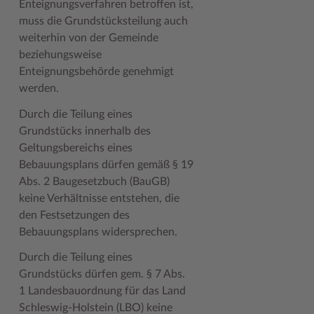
Enteignungsverfahren betroffen ist,
muss die Grundstücksteilung auch
Woche der Seelischen Gesundheit
Zahlen, Daten, Fakten
weiterhin von der Gemeinde
#MeinStormarn
beziehungsweise
Enteignungsbehörde genehmigt
Karrieretag
werden.
Durch die Teilung eines
Grundstücks innerhalb des
Geltungsbereichs eines
Bebauungsplans dürfen gemäß § 19
Abs. 2 Baugesetzbuch (BauGB)
keine Verhältnisse entstehen, die
den Festsetzungen des
Bebauungsplans widersprechen.
Durch die Teilung eines
Grundstücks dürfen gem. § 7 Abs.
1 Landesbauordnung für das Land
Schleswig-Holstein (LBO) keine