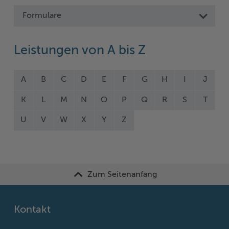
Formulare
Leistungen von A bis Z
A
B
C
D
E
F
G
H
I
J
K
L
M
N
O
P
Q
R
S
T
U
V
W
X
Y
Z
Zum Seitenanfang
Kontakt