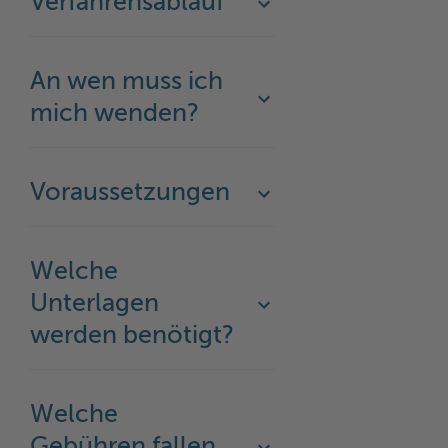
Verfahrensablauf
Woche der Seelischen Gesundheit
Zahlen, Daten, Fakten
#MeinStormarn
An wen muss ich
mich wenden?
Karrieretag
Voraussetzungen
Welche
Unterlagen
werden benötigt?
Welche
Gebühren fallen