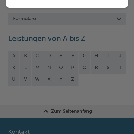
Formulare
Leistungen von A bis Z
A
B
C
D
E
F
G
H
I
J
K
L
M
N
O
P
Q
R
S
T
U
V
W
X
Y
Z
Zum Seitenanfang
Kontakt