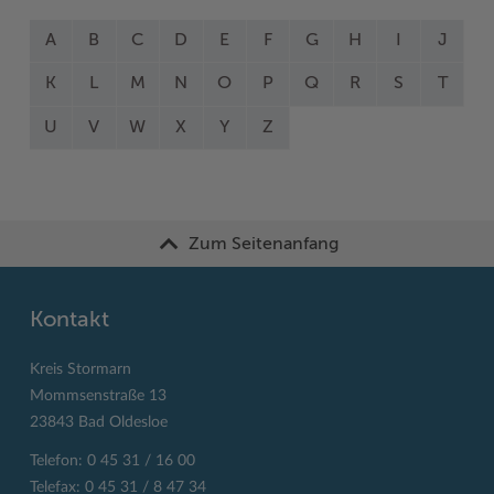
A
B
C
D
E
F
G
H
I
J
K
L
M
N
O
P
Q
R
S
T
U
V
W
X
Y
Z
Zum Seitenanfang
Kontakt
Kreis Stormarn
Mommsenstraße 13
23843 Bad Oldesloe
Telefon: 0 45 31 / 16 00
Telefax: 0 45 31 / 8 47 34