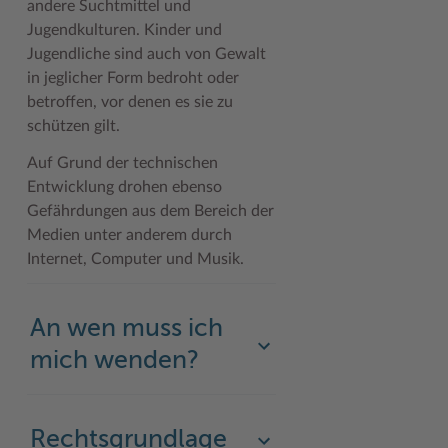
andere Suchtmittel und
Jugendkulturen. Kinder und
Woche der Seelischen Gesundheit
Zahlen, Daten, Fakten
Jugendliche sind auch von Gewalt
#MeinStormarn
in jeglicher Form bedroht oder
betroffen, vor denen es sie zu
Karrieretag
schützen gilt.
Auf Grund der technischen
Entwicklung drohen ebenso
Gefährdungen aus dem Bereich der
Medien unter anderem durch
Internet, Computer und Musik.
An wen muss ich
mich wenden?
Rechtsgrundlage