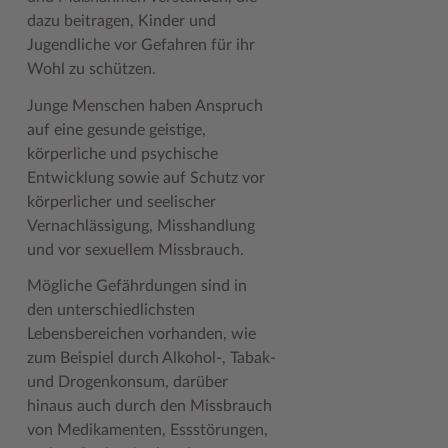
Geodatenportale (Kreiskarte)
Fotoarchiv
Kreispräsident
Offene Stellen
Klimaschutz beim Kreis Stormarn
Kulturelle Einrichtungen
dazu beitragen, Kinder und
Jugendliche vor Gefahren für ihr
Kfz-Zulassung
Hitzeschutz
Kreistag und Ausschüsse
Praktika und FSJ
Projekt e-Gewerbe
Museen
Wohl zu schützen.
Kontakt / Öffnungszeiten
Klimaanpassungskonzept
Kreistag Sitzungskalender
Weiterbildung beim Kreis Stormarn
Stormarner Bündnis für bezahlbares Wohnen
Naturschutzgebiete
Junge Menschen haben Anspruch
auf eine gesunde geistige,
Lebenslagen
Kreistag Sitzungskalender
Kreisverwaltung
Wen wir suchen
Wirtschafts- und Aufbaugesellschaft Stormarn
Radwandern
körperliche und psychische
Leistungen
Lokales Wetter
Landrat
Zahlen, Daten, Fakten
Storchenhorste
Entwicklung sowie auf Schutz vor
körperlicher und seelischer
Lexikon
Newsletter
Sonderbereiche
Lieblingsplätze in der Metropolregion
Vernachlässigung, Misshandlung
und vor sexuellem Missbrauch.
Publikationen
Pressemeldungen
Stabsbereiche
Termine und Veranstaltungen
Mögliche Gefährdungen sind in
Wo Sie uns finden
Social Media
Städte und Gemeinden
Tourismus
den unterschiedlichsten
Wunsch-Kennzeichen ↗
Stellenangebote
Wahlen im Kreis
Umlandscout Hamburg
Lebensbereichen vorhanden, wie
zum Beispiel durch Alkohol-, Tabak-
Zuständigkeitsfinder SH ↗
Stormarninfo
Wappen und Geschichte
Vereine und Gruppen
und Drogenkonsum, darüber
Termine
Wappenrolle
Wälder und Moore
hinaus auch durch den Missbrauch
von Medikamenten, Essstörungen,
Ukrainehilfe
Was ist ein Kreis?