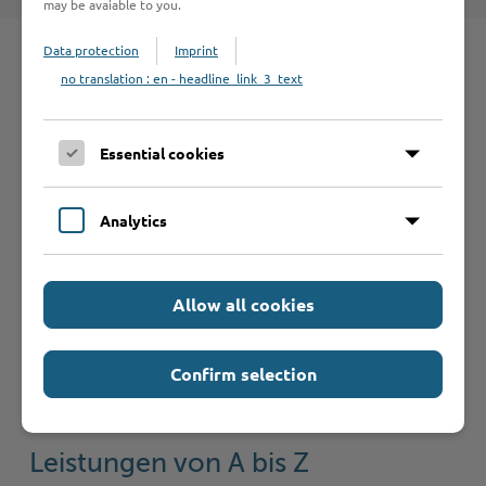
may be avaiable to you.
Data protection
Imprint
no translation : en - headline_link_3_text
Schnelleinstieg
Essential cookies
Seite auswählen
Analytics
Online-Services
Allow all cookies
Confirm selection
Formulare
Leistungen von A bis Z