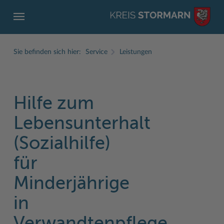
Sie befinden sich hier:
Service
Leistungen
Hilfe zum
ZURÜCK
ZURÜCK
ZURÜCK
ZURÜCK
ZURÜCK
ZURÜCK
Lebensunterhalt
Service
Aktuelles
Der Kreis
Karriere
Wirtschaft
Freizeit und Kultur
(Sozialhilfe)
Ämter, Einrichtungen
Amtliche Bekanntmachungen
Fachbereiche
Ausbildung beim Kreis Stormarn
Beruf und Familie im Hansebelt
BahnRadWege
für
Bürgerportal Stormarn ↗
Ausschreibungen
Interessantes in und aus Stormarn
Der Kreis als Arbeitgeber
Branchenverzeichnis
Frei- und Hallenbäder
Minderjährige
Führerscheine
Baustellen in Stormarn
Kreis Stormarn Porträt
Ihre Bewerbung
EG-Dienstleistungsrichtlinie (EG-DLRL)
Herrenhäuser
in
Formulare & Dokumente
Bildungskommune
Kreiskarte
Initiativbewerbungen Verwaltung
Handwerk für nachhaltiges Wirtschaften
Kultur