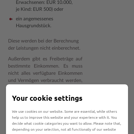
Erwachsenen: EUR 10.000,
je Kind: EUR 500) oder
ein angemessenes
Hausgrundstück.
Diese werden bei der Berechnung
der Leistungen nicht einberechnet.
Außerdem gibt es Freibeträge auf
bestimmte Einkommen. Es muss
nicht alles verfügbare Einkommen
und Vermögen verbraucht werden,
bevor man Sozialhilfe erhält.
Your cookie settings
Leistungen für vergangene
Zeiträume werden in der Regel
We use cookies on our website. Some are essential, while others
nicht gezahlt.
help us to improve this website and your experience with it. You
decide what cookie categories you want to allow. Please note that,
depending on your selection, not all functionaliy of our website