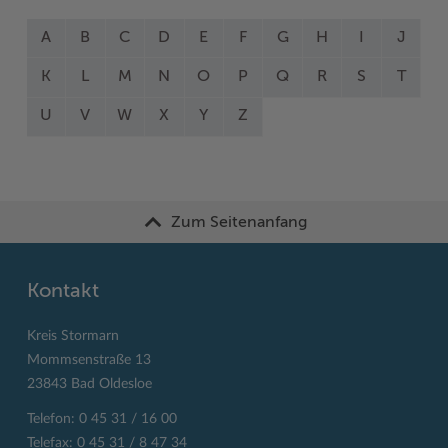
A
B
C
D
E
F
G
H
I
J
K
L
M
N
O
P
Q
R
S
T
U
V
W
X
Y
Z
Zum Seitenanfang
Kontakt
Kreis Stormarn
Mommsenstraße 13
23843 Bad Oldesloe
Telefon: 0 45 31 / 16 00
Telefax: 0 45 31 / 8 47 34