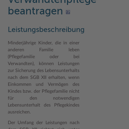
Verwandtenpflege
Geodatenportale (Kreiskarte)
Fotoarchiv
Kreispräsident
Offene Stellen
Klimaschutz beim Kreis Stormarn
Kulturelle Einrichtungen
beantragen
Kfz-Zulassung
Hitzeschutz
Kreistag und Ausschüsse
Praktika und FSJ
Projekt e-Gewerbe
Museen
Kontakt / Öffnungszeiten
Klimaanpassungskonzept
Kreistag Sitzungskalender
Weiterbildung beim Kreis Stormarn
Stormarner Bündnis für bezahlbares Wohnen
Naturschutzgebiete
Leistungsbeschreibung
Lebenslagen
Kreistag Sitzungskalender
Kreisverwaltung
Wen wir suchen
Wirtschafts- und Aufbaugesellschaft Stormarn
Radwandern
Minderjährige Kinder, die in einer
anderen Familie leben
Leistungen
Lokales Wetter
Landrat
Zahlen, Daten, Fakten
Storchenhorste
(Pflegefamilie oder bei
Lexikon
Newsletter
Sonderbereiche
Lieblingsplätze in der Metropolregion
Verwandten), können Leistungen
zur Sicherung des Lebensunterhalts
Publikationen
Pressemeldungen
Stabsbereiche
Termine und Veranstaltungen
nach dem SGB XII erhalten, wenn
Wo Sie uns finden
Social Media
Städte und Gemeinden
Tourismus
Einkommen und Vermögen des
Kindes bzw. der Pflegefamilie nicht
Wunsch-Kennzeichen ↗
Stellenangebote
Wahlen im Kreis
Umlandscout Hamburg
für den notwendigen
Lebensunterhalt des Pflegekindes
Zuständigkeitsfinder SH ↗
Stormarninfo
Wappen und Geschichte
Vereine und Gruppen
ausreichen.
Termine
Wappenrolle
Wälder und Moore
Der Umfang der Leistungen nach
Ukrainehilfe
Was ist ein Kreis?