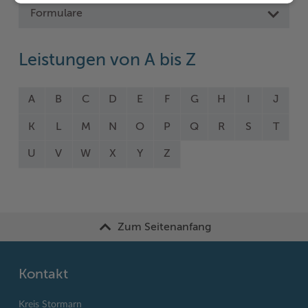
Formulare
Leistungen von A bis Z
A
B
C
D
E
F
G
H
I
J
K
L
M
N
O
P
Q
R
S
T
U
V
W
X
Y
Z
Zum Seitenanfang
Kontakt
Kreis Stormarn