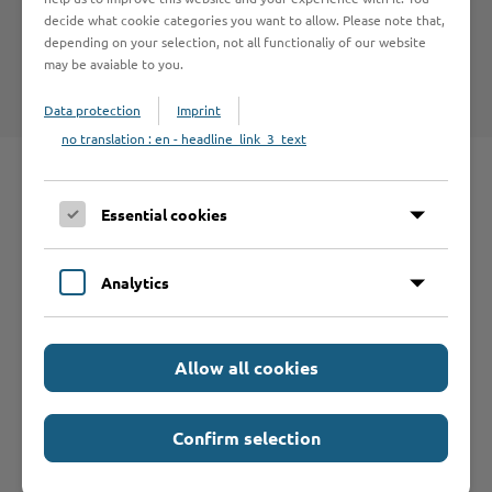
decide what cookie categories you want to allow. Please note that,
depending on your selection, not all functionaliy of our website
Kreis Stormarn - Jugendbildung
may be avaiable to you.
Data protection
Imprint
no translation : en - headline_link_3_text
Essential cookies
Schnelleinstieg
Analytics
Seite auswählen
Allow all cookies
Online-Services
Confirm selection