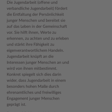
Die Jugendarbeit (offene und
Geodatenportale (Kreiskarte)
Fotoarchiv
Kreispräsident
Offene Stellen
Klimaschutz beim Kreis Stormarn
Kulturelle Einrichtungen
verbandliche Jugendarbeit) fördert
die Entfaltung der Persönlichkeit
Kfz-Zulassung
Hitzeschutz
Kreistag und Ausschüsse
Praktika und FSJ
Projekt e-Gewerbe
Museen
junger Menschen und bereitet sie
Kontakt / Öffnungszeiten
Klimaanpassungskonzept
Kreistag Sitzungskalender
Weiterbildung beim Kreis Stormarn
Stormarner Bündnis für bezahlbares Wohnen
Naturschutzgebiete
auf das Leben in der Gemeinschaft
vor. Sie hilft ihnen, Werte zu
Lebenslagen
Kreistag Sitzungskalender
Kreisverwaltung
Wen wir suchen
Wirtschafts- und Aufbaugesellschaft Stormarn
Radwandern
erkennen, zu achten und zu erleben
Leistungen
Lokales Wetter
Landrat
Zahlen, Daten, Fakten
Storchenhorste
und stärkt ihre Fähigkeit zu
eigenverantwortlichem Handeln.
Lexikon
Newsletter
Sonderbereiche
Lieblingsplätze in der Metropolregion
Jugendarbeit knüpft an die
Interessen junger Menschen an und
Publikationen
Pressemeldungen
Stabsbereiche
Termine und Veranstaltungen
wird von ihnen mitbestimmt.
Wo Sie uns finden
Social Media
Städte und Gemeinden
Tourismus
Konkret spiegelt sich dies darin
wider, dass Jugendarbeit in einem
Wunsch-Kennzeichen ↗
Stellenangebote
Wahlen im Kreis
Umlandscout Hamburg
besonders hohen Maße durch
Zuständigkeitsfinder SH ↗
Stormarninfo
Wappen und Geschichte
Vereine und Gruppen
ehrenamtliches und freiwilliges
Engagement junger Menschen
Termine
Wappenrolle
Wälder und Moore
geprägt ist.
Ukrainehilfe
Was ist ein Kreis?