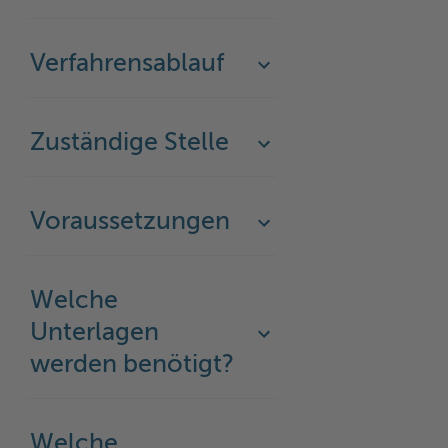
Woche der Seelischen Gesundheit
Zahlen, Daten, Fakten
Verfahrensablauf
#MeinStormarn
Karrieretag
Zuständige Stelle
Voraussetzungen
Welche
Unterlagen
werden benötigt?
Welche