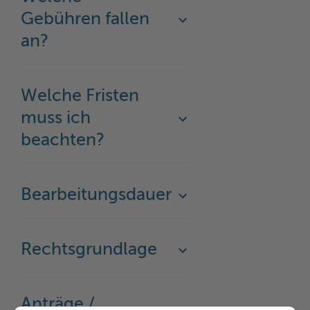
Gebühren fallen
an?
Welche Fristen
muss ich
beachten?
Bearbeitungsdauer
Rechtsgrundlage
Anträge /