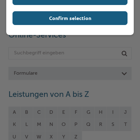
Seite auswählen
Confirm selection
Online-Services
Formulare
Leistungen von A bis Z
A
B
C
D
E
F
G
H
I
J
K
L
M
N
O
P
Q
R
S
T
U
V
W
X
Y
Z