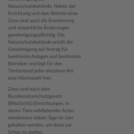
Geodatenportale (Kreiskarte)
Fotoarchiv
Kreispräsident
Offene Stellen
Klimaschutz beim Kreis Stormarn
Kulturelle Einrichtungen
Naturschutzbehörde. Neben der
Errichtung und dem Betrieb eines
Kfz-Zulassung
Hitzeschutz
Kreistag und Ausschüsse
Praktika und FSJ
Projekt e-Gewerbe
Museen
Zoos sind auch die Erweiterung
und wesentliche Änderungen
Kontakt / Öffnungszeiten
Klimaanpassungskonzept
Kreistag Sitzungskalender
Weiterbildung beim Kreis Stormarn
Stormarner Bündnis für bezahlbares Wohnen
Naturschutzgebiete
genehmigungspflichtig. Die
Lebenslagen
Kreistag Sitzungskalender
Kreisverwaltung
Wen wir suchen
Wirtschafts- und Aufbaugesellschaft Stormarn
Radwandern
Naturschutzbehörde erteilt die
Genehmigung auf Antrag für
Leistungen
Lokales Wetter
Landrat
Zahlen, Daten, Fakten
Storchenhorste
bestimmte Anlagen und bestimmte
Lexikon
Newsletter
Sonderbereiche
Lieblingsplätze in der Metropolregion
Betreiber und legt für den
Tierbestand jeder einzelnen Art
Publikationen
Pressemeldungen
Stabsbereiche
Termine und Veranstaltungen
eine Höchstzahl fest.
Wo Sie uns finden
Social Media
Städte und Gemeinden
Tourismus
Zoos sind nach dem
Bundesnaturschutzgesetz
Wunsch-Kennzeichen ↗
Stellenangebote
Wahlen im Kreis
Umlandscout Hamburg
(BNatSchG) Einrichtungen, in
Zuständigkeitsfinder SH ↗
Stormarninfo
Wappen und Geschichte
Vereine und Gruppen
denen Tiere wildlebender Arten
mindestens sieben Tage im Jahr
Termine
Wappenrolle
Wälder und Moore
gehalten werden, um diese zur
Schau zu stellen.
Ukrainehilfe
Was ist ein Kreis?