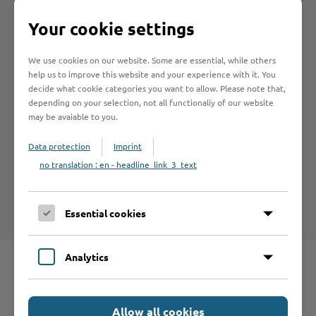
Formulare
Your cookie settings
We use cookies on our website. Some are essential, while others
help us to improve this website and your experience with it. You
decide what cookie categories you want to allow. Please note that,
depending on your selection, not all functionaliy of our website
Hilfe & Kontakt:
may be avaiable to you.
Data protection
Imprint
no translation : en - headline_link_3_text
Naturschutz
Essential cookies
Analytics
Schnelleinstieg
Allow all cookies