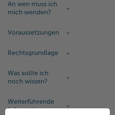
An wen muss ich
mich wenden?
Voraussetzungen
Rechtsgrundlage
Was sollte ich
noch wissen?
Weiterführende
Informationen