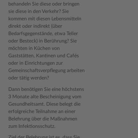
behandeln Sie diese oder bringen
Geodatenportale (Kreiskarte)
Fotoarchiv
Kreispräsident
Offene Stellen
Klimaschutz beim Kreis Stormarn
Kulturelle Einrichtungen
sie diese in den Verkehr? Sie
Kfz-Zulassung
Hitzeschutz
Kreistag und Ausschüsse
Praktika und FSJ
Projekt e-Gewerbe
Museen
kommen mit diesen Lebensmitteln
direkt oder indirekt (über
Kontakt / Öffnungszeiten
Klimaanpassungskonzept
Kreistag Sitzungskalender
Weiterbildung beim Kreis Stormarn
Stormarner Bündnis für bezahlbares Wohnen
Naturschutzgebiete
Bedarfsgegenstände, etwa Teller
oder Besteck) in Berührung? Sie
Lebenslagen
Kreistag Sitzungskalender
Kreisverwaltung
Wen wir suchen
Wirtschafts- und Aufbaugesellschaft Stormarn
Radwandern
möchten in Küchen von
Leistungen
Lokales Wetter
Landrat
Zahlen, Daten, Fakten
Storchenhorste
Gaststätten, Kantinen und Cafés
oder in Einrichtungen zur
Lexikon
Newsletter
Sonderbereiche
Lieblingsplätze in der Metropolregion
Gemeinschaftsverpflegung arbeiten
Publikationen
Pressemeldungen
Stabsbereiche
Termine und Veranstaltungen
oder tätig werden?
Dann benötigen Sie eine höchstens
Wo Sie uns finden
Social Media
Städte und Gemeinden
Tourismus
3 Monate alte Bescheinigung vom
Wunsch-Kennzeichen ↗
Stellenangebote
Wahlen im Kreis
Umlandscout Hamburg
Gesundheitsamt. Diese belegt die
erfolgreiche Teilnahme an einer
Zuständigkeitsfinder SH ↗
Stormarninfo
Wappen und Geschichte
Vereine und Gruppen
Belehrung über die Maßnahmen
Termine
Wappenrolle
Wälder und Moore
zum Infektionsschutz.
Ukrainehilfe
Was ist ein Kreis?
Ziel der Belehrung ist es, dass Sie