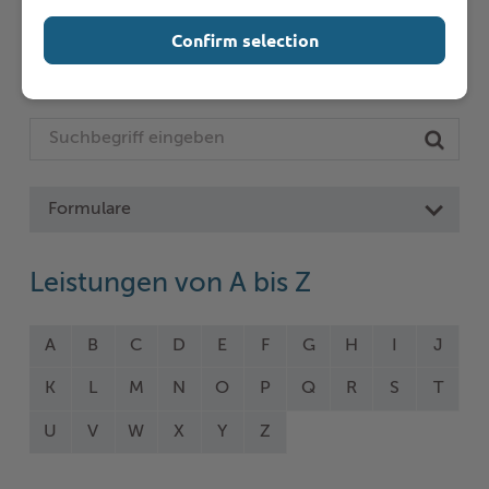
Seite auswählen
Confirm selection
Online-Services
Formulare
Leistungen von A bis Z
A
B
C
D
E
F
G
H
I
J
K
L
M
N
O
P
Q
R
S
T
U
V
W
X
Y
Z