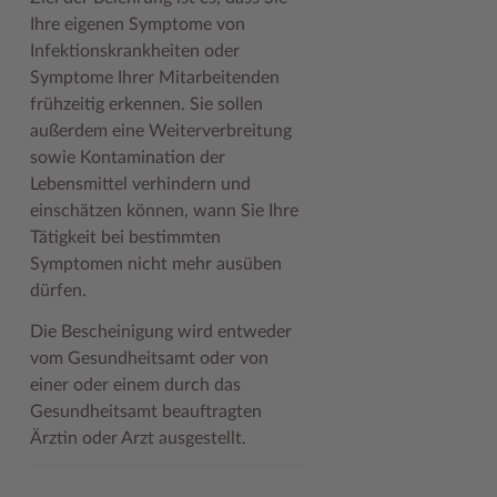
Ihre eigenen Symptome von
Woche der Seelischen Gesundheit
Zahlen, Daten, Fakten
Infektionskrankheiten oder
Symptome Ihrer Mitarbeitenden
#MeinStormarn
frühzeitig erkennen. Sie sollen
Karrieretag
außerdem eine Weiterverbreitung
sowie Kontamination der
Lebensmittel verhindern und
einschätzen können, wann Sie Ihre
Tätigkeit bei bestimmten
Symptomen nicht mehr ausüben
dürfen.
Die Bescheinigung wird entweder
vom Gesundheitsamt oder von
einer oder einem durch das
Gesundheitsamt beauftragten
Ärztin oder Arzt ausgestellt.