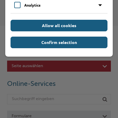
Kreis Stormarn - Abfallwirtschaft
Analytics
Südholstein GmbH (AWSH)
Allow all cookies
Confirm selection
Schnelleinstieg
Seite auswählen
Online-Services
Formulare