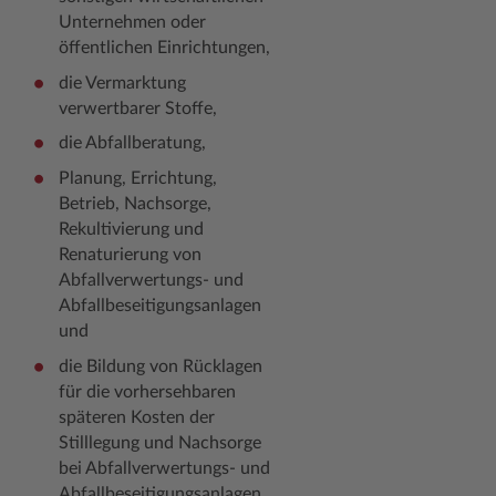
Unternehmen oder
Woche der Seelischen Gesundheit
Zahlen, Daten, Fakten
öffentlichen Einrichtungen,
#MeinStormarn
die Vermarktung
verwertbarer Stoffe,
Karrieretag
die Abfallberatung,
Planung, Errichtung,
Betrieb, Nachsorge,
Rekultivierung und
Renaturierung von
Abfallverwertungs- und
Abfallbeseitigungsanlagen
und
die Bildung von Rücklagen
für die vorhersehbaren
späteren Kosten der
Stilllegung und Nachsorge
bei Abfallverwertungs- und
Abfallbeseitigungsanlagen.