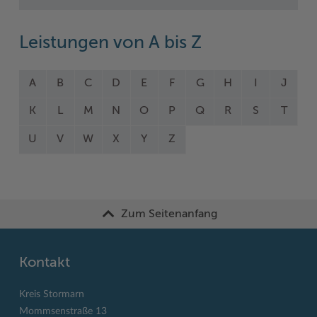
Leistungen von A bis Z
A
B
C
D
E
F
G
H
I
J
K
L
M
N
O
P
Q
R
S
T
U
V
W
X
Y
Z
Zum Seitenanfang
Kontakt
Kreis Stormarn
Mommsenstraße 13