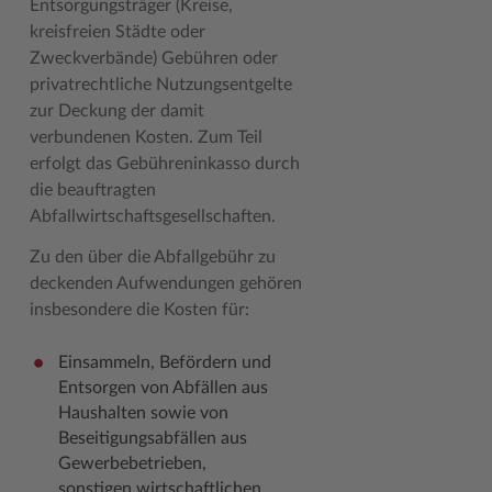
Entsorgungsträger (Kreise,
Geodatenportale (Kreiskarte)
Fotoarchiv
Kreispräsident
Offene Stellen
Klimaschutz beim Kreis Stormarn
Kulturelle Einrichtungen
kreisfreien Städte oder
Zweckverbände) Gebühren oder
Kfz-Zulassung
Hitzeschutz
Kreistag und Ausschüsse
Praktika und FSJ
Projekt e-Gewerbe
Museen
privatrechtliche Nutzungsentgelte
Kontakt / Öffnungszeiten
Klimaanpassungskonzept
Kreistag Sitzungskalender
Weiterbildung beim Kreis Stormarn
Stormarner Bündnis für bezahlbares Wohnen
Naturschutzgebiete
zur Deckung der damit
verbundenen Kosten. Zum Teil
Lebenslagen
Kreistag Sitzungskalender
Kreisverwaltung
Wen wir suchen
Wirtschafts- und Aufbaugesellschaft Stormarn
Radwandern
erfolgt das Gebühreninkasso durch
die beauftragten
Leistungen
Lokales Wetter
Landrat
Zahlen, Daten, Fakten
Storchenhorste
Abfallwirtschaftsgesellschaften.
Lexikon
Newsletter
Sonderbereiche
Lieblingsplätze in der Metropolregion
Zu den über die Abfallgebühr zu
Publikationen
Pressemeldungen
Stabsbereiche
Termine und Veranstaltungen
deckenden Aufwendungen gehören
insbesondere die Kosten für:
Wo Sie uns finden
Social Media
Städte und Gemeinden
Tourismus
Wunsch-Kennzeichen ↗
Stellenangebote
Wahlen im Kreis
Umlandscout Hamburg
Einsammeln, Befördern und
Entsorgen von Abfällen aus
Zuständigkeitsfinder SH ↗
Stormarninfo
Wappen und Geschichte
Vereine und Gruppen
Haushalten sowie von
Beseitigungsabfällen aus
Termine
Wappenrolle
Wälder und Moore
Gewerbebetrieben,
Ukrainehilfe
Was ist ein Kreis?
sonstigen wirtschaftlichen