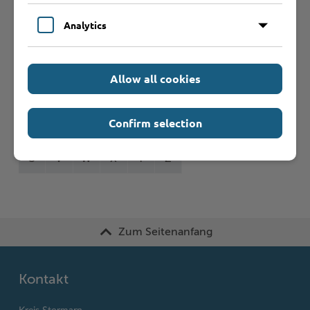
Formulare
Analytics
Leistungen von A bis Z
Allow all cookies
A
B
C
D
E
F
G
H
I
J
Confirm selection
K
L
M
N
O
P
Q
R
S
T
U
V
W
X
Y
Z
Zum Seitenanfang
Kontakt