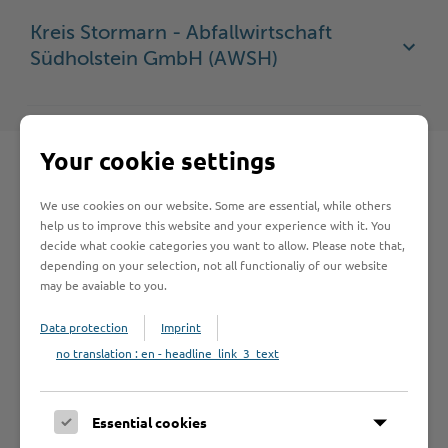
Kreis Stormarn - Abfallwirtschaft
Südholstein GmbH (AWSH)
Your cookie settings
We use cookies on our website. Some are essential, while others
Schnelleinstieg
help us to improve this website and your experience with it. You
decide what cookie categories you want to allow. Please note that,
depending on your selection, not all functionaliy of our website
Seite auswählen
may be avaiable to you.
Data protection
Imprint
Online-Services
no translation : en - headline_link_3_text
Essential cookies