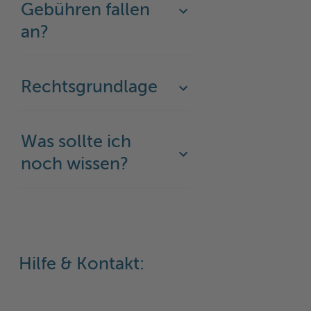
Gebühren fallen
Woche der Seelischen Gesundheit
Zahlen, Daten, Fakten
an?
#MeinStormarn
Karrieretag
Rechtsgrundlage
Was sollte ich
noch wissen?
Hilfe & Kontakt: