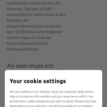
Gesellschaft und das Technische
Hilfswerk. Die über 10.000
ehrenamtlichen Helfer/innen in den
Einheiten des
Katastrophenschutzes sowie die
über 50.000 Feuerwehrmitglieder
sind die tragende Säule des
Katastrophenschutzes in
Schleswig-Holstein.
An wen muss ich
mich wenden?
Your cookie settings
We use cookies on our website. Some are essential, while others
Rechtsgrundlage
help us to improve this website and your experience with it. You
decide what cookie categories you want to allow. Please note that,
depending on your selection, not all functionaliy of our website