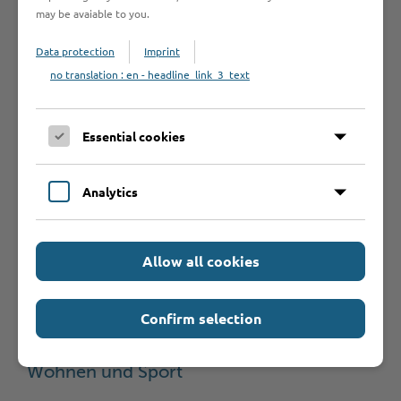
Was sollte ich
may be avaiable to you.
noch wissen?
Data protection
Imprint
no translation : en - headline_link_3_text
Essential cookies
Hilfe & Kontakt:
Analytics
Allow all cookies
Kreis Stormarn - Gefahrenabwehr
Confirm selection
Ministerium für Inneres, Kommunales,
Wohnen und Sport