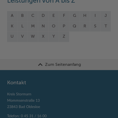
Leistungen von A bis Z
A
B
C
D
E
F
G
H
I
J
K
L
M
N
O
P
Q
R
S
T
U
V
W
X
Y
Z
Zum Seitenanfang
Kontakt
Kreis Stormarn
Mommsenstraße 13
23843 Bad Oldesloe
Telefon: 0 45 31 / 16 00