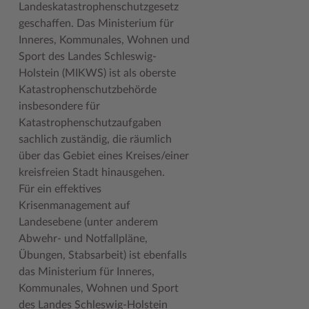
Landeskatastrophenschutzgesetz
geschaffen. Das Ministerium für
Woche der Seelischen Gesundheit
Zahlen, Daten, Fakten
Inneres, Kommunales, Wohnen und
#MeinStormarn
Sport des Landes Schleswig-
Holstein (MIKWS) ist als oberste
Karrieretag
Katastrophenschutzbehörde
insbesondere für
Katastrophenschutzaufgaben
sachlich zuständig, die räumlich
über das Gebiet eines Kreises/einer
kreisfreien Stadt hinausgehen.
Für ein effektives
Krisenmanagement auf
Landesebene (unter anderem
Abwehr- und Notfallpläne,
Übungen, Stabsarbeit) ist ebenfalls
das Ministerium für Inneres,
Kommunales, Wohnen und Sport
des Landes Schleswig-Holstein