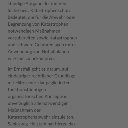
ständige Aufgabe der inneren
Geodatenportale (Kreiskarte)
Fotoarchiv
Kreispräsident
Offene Stellen
Klimaschutz beim Kreis Stormarn
Kulturelle Einrichtungen
Sicherheit. Katastrophenschutz
Kfz-Zulassung
Hitzeschutz
Kreistag und Ausschüsse
Praktika und FSJ
Projekt e-Gewerbe
Museen
bedeutet, die für die Abwehr oder
Begrenzung von Katastrophen
Kontakt / Öffnungszeiten
Klimaanpassungskonzept
Kreistag Sitzungskalender
Weiterbildung beim Kreis Stormarn
Stormarner Bündnis für bezahlbares Wohnen
Naturschutzgebiete
notwendigen Maßnahmen
vorzubereiten sowie Katastrophen
Lebenslagen
Kreistag Sitzungskalender
Kreisverwaltung
Wen wir suchen
Wirtschafts- und Aufbaugesellschaft Stormarn
Radwandern
und schwere Gefahrenlagen unter
Leistungen
Lokales Wetter
Landrat
Zahlen, Daten, Fakten
Storchenhorste
Anwendung von Notfallplänen
wirksam zu bekämpfen.
Lexikon
Newsletter
Sonderbereiche
Lieblingsplätze in der Metropolregion
Im Ernstfall geht es darum, auf
Publikationen
Pressemeldungen
Stabsbereiche
Termine und Veranstaltungen
eindeutiger rechtlicher Grundlage
mit Hilfe einer klar gegliederten,
Wo Sie uns finden
Social Media
Städte und Gemeinden
Tourismus
funktionstüchtigen
Wunsch-Kennzeichen ↗
Stellenangebote
Wahlen im Kreis
Umlandscout Hamburg
organisatorischen Konzeption
unverzüglich alle notwendigen
Zuständigkeitsfinder SH ↗
Stormarninfo
Wappen und Geschichte
Vereine und Gruppen
Maßnahmen der
Termine
Wappenrolle
Wälder und Moore
Katastrophenabwehr einzuleiten.
Schleswig-Holstein hat hierzu das
Ukrainehilfe
Was ist ein Kreis?