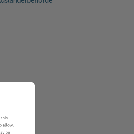
Ausländerbehörde
 this
o allow.
may be