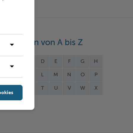
eistungen von A bis Z
A
B
C
D
E
F
G
H
I
J
K
L
M
N
O
P
Q
R
S
T
U
V
W
X
ookies
Y
Z