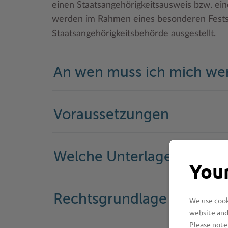
einen Staatsangehörigkeitsausweis bzw. ei
werden im Rahmen eines besonderen Festst
Staatsangehörigkeitsbehörde ausgestellt.
An wen muss ich mich w
Voraussetzungen
Welche Unterlagen werde
Your
Rechtsgrundlage
We use cooki
website and
Please note 