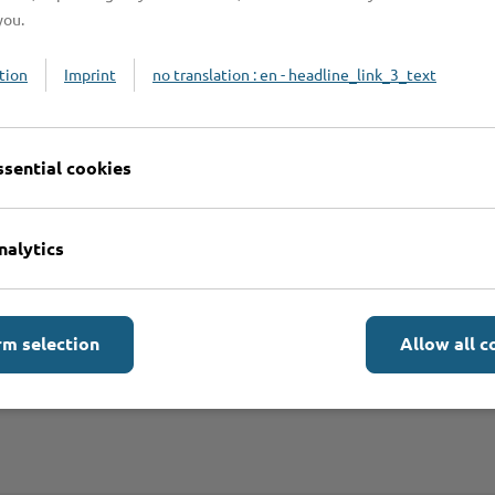
you.
tion
Imprint
no translation : en - headline_link_3_text
Online-Services
L
ssential cookies
nalytics
Formulare
rm selection
Allow all c