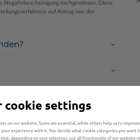
ne Negativbescheinigung nachgewiesen. Diese
ellungsverfahrens auf Antrag von der
enden?
n benötigt?
 cookie settings
es on our website. Some are essential, while others help us to improve
 your experience with it. You decide what cookie categories you want t
that, depending on your selection, not all functionaliy of our website 