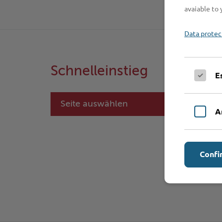
avaiable to 
Data protec
Schnelleinstieg
E
Seite auswählen
A
Confi