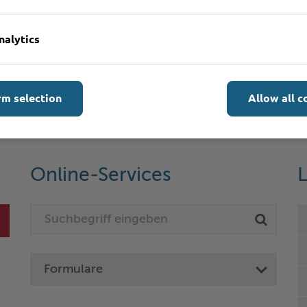
n?
nalytics
rm selection
Allow all c
Online-Services
L
Formulare