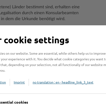
etene) Länder bestimmt sind, erhalten eine
 Legalisation durch einen Konsularbeamten
, in dem die Urkunde benötigt wird.
 cookie settings
enden?
es on our website. Some are essential, while others help us to improve
 your experience with it. You decide what cookie categories you want t
n benötigt?
that, depending on your selection, not all functionaliy of our website 
you.
beachten?
tion
Imprint
no translation : en - headline_link_3_text
ssential cookies