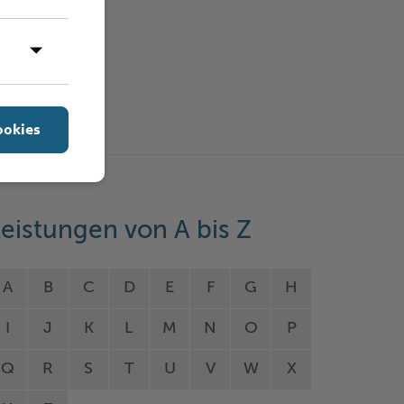
ookies
eistungen von A bis Z
A
B
C
D
E
F
G
H
I
J
K
L
M
N
O
P
Q
R
S
T
U
V
W
X