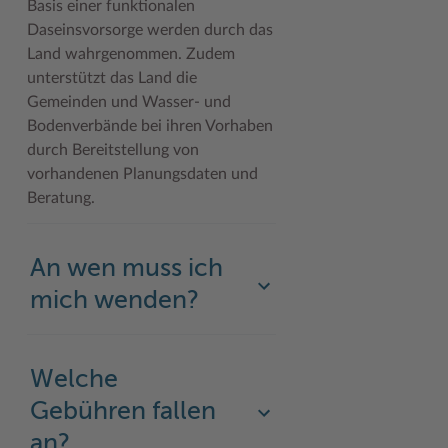
Basis einer funktionalen
Daseinsvorsorge werden durch das
Woche der Seelischen Gesundheit
Zahlen, Daten, Fakten
Land wahrgenommen. Zudem
#MeinStormarn
unterstützt das Land die
Gemeinden und Wasser- und
Karrieretag
Bodenverbände bei ihren Vorhaben
durch Bereitstellung von
vorhandenen Planungsdaten und
Beratung.
An wen muss ich
mich wenden?
Welche
Gebühren fallen
an?