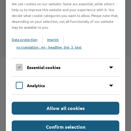
We use cookies on our website. Some are essential, while others
Hilfe & Kontakt:
help us to improve this website and your experience with it. You
decide what cookie categories you want to allow. Please note that,
depending on your selection, not all functionaliy of our website
may be avaiable to you.
Kreis Stormarn - Wasserwirtschaft
Data protection
Imprint
no translation : en - headline_link_3_text
Essential cookies
Schnelleinstieg
Analytics
Seite auswählen
Allow all cookies
Online-Services
Confirm selection