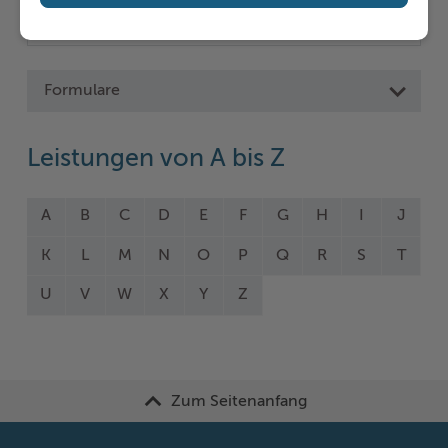
Formulare
Leistungen von A bis Z
A
B
C
D
E
F
G
H
I
J
K
L
M
N
O
P
Q
R
S
T
U
V
W
X
Y
Z
Zum Seitenanfang