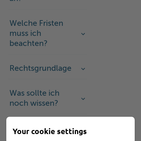
Welche Fristen
muss ich
beachten?
Rechtsgrundlage
Was sollte ich
noch wissen?
Your cookie settings