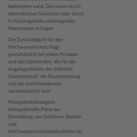
Geodatenportale (Kreiskarte)
Fotoarchiv
Kreispräsident
Offene Stellen
Klimaschutz beim Kreis Stormarn
Kulturelle Einrichtungen
bedecktem Land. Dies kann durch
oberirdisches Gewässer oder durch
Kfz-Zulassung
Hitzeschutz
Kreistag und Ausschüsse
Praktika und FSJ
Projekt e-Gewerbe
Museen
in Küstengebiete eindringendes
Meerwasser erfolgen.
Kontakt / Öffnungszeiten
Klimaanpassungskonzept
Kreistag Sitzungskalender
Weiterbildung beim Kreis Stormarn
Stormarner Bündnis für bezahlbares Wohnen
Naturschutzgebiete
Die Zuständigkeit für den
Lebenslagen
Kreistag Sitzungskalender
Kreisverwaltung
Wen wir suchen
Wirtschafts- und Aufbaugesellschaft Stormarn
Radwandern
Hochwasserschutz liegt
Leistungen
Lokales Wetter
Landrat
Zahlen, Daten, Fakten
Storchenhorste
grundsätzlich bei jedem Privaten
und den Gemeinden, die für die
Lexikon
Newsletter
Sonderbereiche
Lieblingsplätze in der Metropolregion
Angelegenheiten der örtlichen
Gemeinschaft, die Bauleitplanung
Publikationen
Pressemeldungen
Stabsbereiche
Termine und Veranstaltungen
und die Gefahrenabwehr
Wo Sie uns finden
Social Media
Städte und Gemeinden
Tourismus
verantwortlich sind.
Wunsch-Kennzeichen ↗
Stellenangebote
Wahlen im Kreis
Umlandscout Hamburg
Flussgebietsbezogene,
konzeptionelle Pläne zur
Zuständigkeitsfinder SH ↗
Stormarninfo
Wappen und Geschichte
Vereine und Gruppen
Darstellung von Gefahren, Risiken
Termine
Wappenrolle
Wälder und Moore
und
Hochwasserschutzmaßnahmen als
Ukrainehilfe
Was ist ein Kreis?