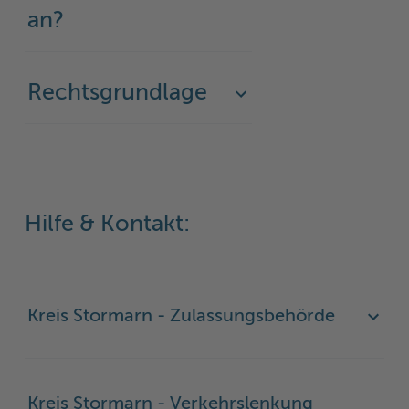
an?
Woche der Seelischen Gesundheit
Zahlen, Daten, Fakten
#MeinStormarn
Rechtsgrundlage
Karrieretag
Hilfe & Kontakt:
Kreis Stormarn - Zulassungsbehörde
Kreis Stormarn - Verkehrslenkung