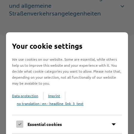
und allgemeine
Straßenverkehrsangelegenheiten
Your cookie settings
We use cookies on our website. Some are essential, while others
Schnelleinstieg
help us to improve this website and your experience with it. You
decide what cookie categories you want to allow. Please note that,
depending on your selection, not all functionaliy of our website
Seite auswählen
may be avaiable to you.
Data protection
Imprint
Online-Services
no translation : en - headline_link_3_text
Essential cookies