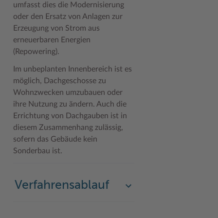
umfasst dies die Modernisierung
oder den Ersatz von Anlagen zur
Woche der Seelischen Gesundheit
Zahlen, Daten, Fakten
Erzeugung von Strom aus
#MeinStormarn
erneuerbaren Energien
(Repowering).
Karrieretag
Im unbeplanten Innenbereich ist es
möglich, Dachgeschosse zu
Wohnzwecken umzubauen oder
ihre Nutzung zu ändern. Auch die
Errichtung von Dachgauben ist in
diesem Zusammenhang zulässig,
sofern das Gebäude kein
Sonderbau ist.
Verfahrensablauf