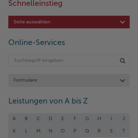
Schnelleinstieg
Seite auswählen
Online-Services
Formulare
Leistungen von A bis Z
A
B
C
D
E
F
G
H
I
J
K
L
M
N
O
P
Q
R
S
T