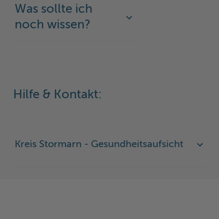
Was sollte ich
Woche der Seelischen Gesundheit
Zahlen, Daten, Fakten
noch wissen?
#MeinStormarn
Karrieretag
Hilfe & Kontakt:
Kreis Stormarn - Gesundheitsaufsicht