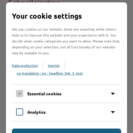
Schnelleinstieg
Your cookie settings
Seite auswählen
We use cookies on our website. Some are essential, while others
help us to improve this website and your experience with it. You
Online-Services
decide what cookie categories you want to allow. Please note that,
depending on your selection, not all functionaliy of our website
may be avaiable to you.
Data protection
Imprint
no translation : en - headline_link_3_text
Formulare
Essential cookies
Leistungen von A bis Z
Analytics
A
B
C
D
E
F
G
H
I
J
K
L
M
N
O
P
Q
R
S
T