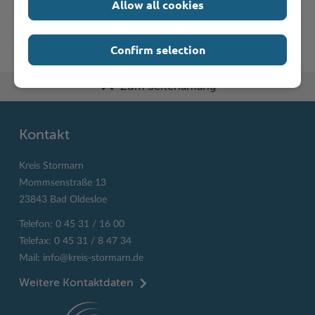
Allow all cookies
U
V
W
X
Y
Z
Confirm selection
Zum Seitenanfang
Kontakt
Kreis Stormarn
Mommsenstraße 13
23843 Bad Oldesloe
Telefon: 0 45 31 / 16 00
Telefax: 0 45 31 / 8 47 34
Mail:
info@kreis-stormarn.de
Weitere Kontaktdaten