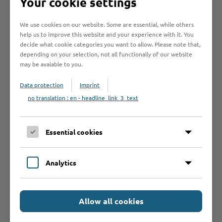
Your cookie settings
an?
We use cookies on our website. Some are essential, while others
help us to improve this website and your experience with it. You
Welche
decide what cookie categories you want to allow. Please note that,
depending on your selection, not all functionaliy of our website
Unterlagen
may be avaiable to you.
werden benötigt?
Data protection
Imprint
no translation : en - headline_link_3_text
Rechtsgrundlage
Essential cookies
Welche Fristen
Analytics
muss ich
beachten?
Allow all cookies