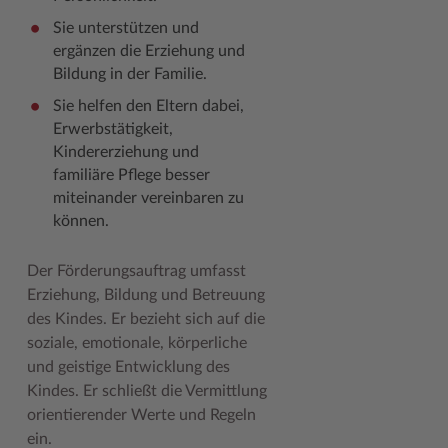
Sie unterstützen und
Woche der Seelischen Gesundheit
Zahlen, Daten, Fakten
ergänzen die Erziehung und
#MeinStormarn
Bildung in der Familie.
Sie helfen den Eltern dabei,
Karrieretag
Erwerbstätigkeit,
Kindererziehung und
familiäre Pflege besser
miteinander vereinbaren zu
können.
Der Förderungsauftrag umfasst
Erziehung, Bildung und Betreuung
des Kindes. Er bezieht sich auf die
soziale, emotionale, körperliche
und geistige Entwicklung des
Kindes. Er schließt die Vermittlung
orientierender Werte und Regeln
ein.