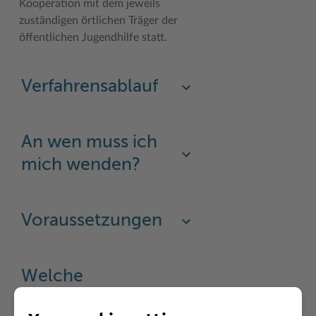
Kooperation mit dem jeweils
zuständigen örtlichen Träger der
öffentlichen Jugendhilfe statt.
Verfahrensablauf
An wen muss ich
mich wenden?
Voraussetzungen
Welche
Gebühren fallen