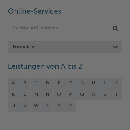
Online-Services
Formulare
Leistungen von A bis Z
A
B
C
D
E
F
G
H
I
J
K
L
M
N
O
P
Q
R
S
T
U
V
W
X
Y
Z