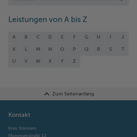
Leistungen von A bis Z
A
B
C
D
E
F
G
H
I
J
K
L
M
N
O
P
Q
R
S
T
U
V
W
X
Y
Z
Zum Seitenanfang
Kontakt
Kreis Stormarn
Mommsenstraße 13