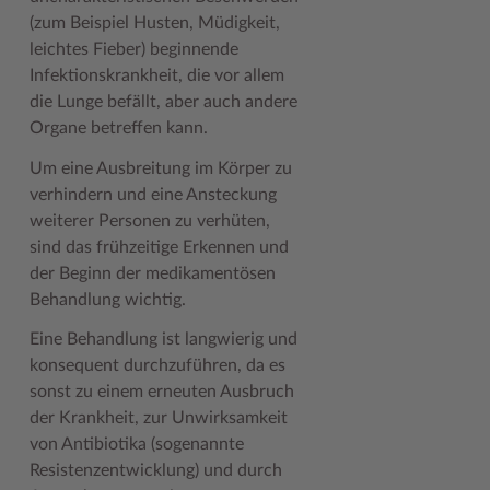
Geodatenportale (Kreiskarte)
Fotoarchiv
Kreispräsident
Offene Stellen
Klimaschutz beim Kreis Stormarn
Kulturelle Einrichtungen
(zum Beispiel Husten, Müdigkeit,
leichtes Fieber) beginnende
Kfz-Zulassung
Hitzeschutz
Kreistag und Ausschüsse
Praktika und FSJ
Projekt e-Gewerbe
Museen
Infektionskrankheit, die vor allem
die Lunge befällt, aber auch andere
Kontakt / Öffnungszeiten
Klimaanpassungskonzept
Kreistag Sitzungskalender
Weiterbildung beim Kreis Stormarn
Stormarner Bündnis für bezahlbares Wohnen
Naturschutzgebiete
Organe betreffen kann.
Lebenslagen
Kreistag Sitzungskalender
Kreisverwaltung
Wen wir suchen
Wirtschafts- und Aufbaugesellschaft Stormarn
Radwandern
Um eine Ausbreitung im Körper zu
Leistungen
Lokales Wetter
Landrat
Zahlen, Daten, Fakten
Storchenhorste
verhindern und eine Ansteckung
weiterer Personen zu verhüten,
Lexikon
Newsletter
Sonderbereiche
Lieblingsplätze in der Metropolregion
sind das frühzeitige Erkennen und
der Beginn der medikamentösen
Publikationen
Pressemeldungen
Stabsbereiche
Termine und Veranstaltungen
Behandlung wichtig.
Wo Sie uns finden
Social Media
Städte und Gemeinden
Tourismus
Eine Behandlung ist langwierig und
Wunsch-Kennzeichen ↗
Stellenangebote
Wahlen im Kreis
Umlandscout Hamburg
konsequent durchzuführen, da es
sonst zu einem erneuten Ausbruch
Zuständigkeitsfinder SH ↗
Stormarninfo
Wappen und Geschichte
Vereine und Gruppen
der Krankheit, zur Unwirksamkeit
Termine
Wappenrolle
Wälder und Moore
von Antibiotika (sogenannte
Resistenzentwicklung) und durch
Ukrainehilfe
Was ist ein Kreis?