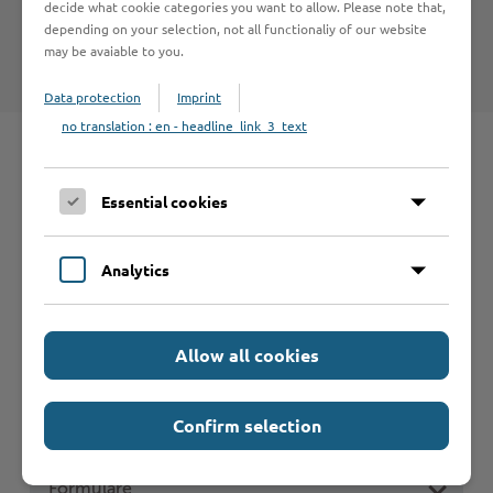
decide what cookie categories you want to allow. Please note that,
depending on your selection, not all functionaliy of our website
Kreis Stormarn - Gesundheitsaufsicht
may be avaiable to you.
Data protection
Imprint
no translation : en - headline_link_3_text
Essential cookies
Schnelleinstieg
Analytics
Seite auswählen
Online-Services
Allow all cookies
Confirm selection
Formulare