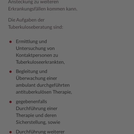
Ansteckung zu weiteren
Erkrankungsfällen kommen kann.
Woche der Seelischen Gesundheit
Zahlen, Daten, Fakten
Die Aufgaben der
#MeinStormarn
Tuberkuloseberatung sind:
Karrieretag
Ermittlung und
Untersuchung von
Kontaktpersonen zu
Tuberkuloseerkrankten,
Begleitung und
Überwachung einer
ambulant durchgeführten
antituberkulösen Therapie,
gegebenenfalls
Durchführung einer
Therapie und deren
Sicherstellung, sowie
Durchführung weiterer