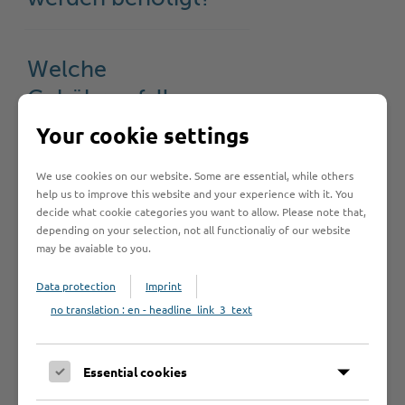
Welche
Gebühren fallen
an?
Your cookie settings
We use cookies on our website. Some are essential, while others
help us to improve this website and your experience with it. You
Welche Fristen
decide what cookie categories you want to allow. Please note that,
muss ich
depending on your selection, not all functionaliy of our website
may be avaiable to you.
beachten?
Data protection
Imprint
no translation : en - headline_link_3_text
Rechtsgrundlage
Essential cookies
Rechtsbehelf