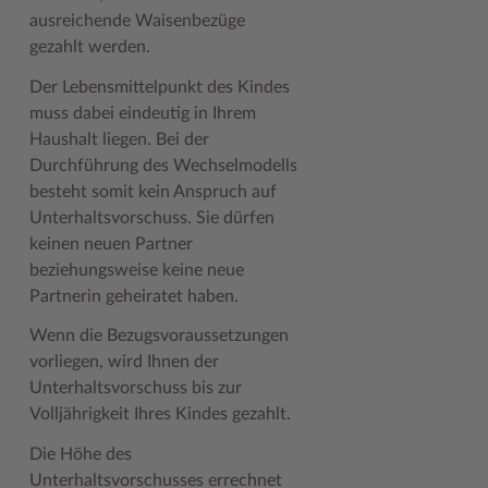
ausreichende Waisenbezüge
Woche der Seelischen Gesundheit
Zahlen, Daten, Fakten
gezahlt werden.
#MeinStormarn
Der Lebensmittelpunkt des Kindes
muss dabei eindeutig in Ihrem
Karrieretag
Haushalt liegen. Bei der
Durchführung des Wechselmodells
besteht somit kein Anspruch auf
Unterhaltsvorschuss. Sie dürfen
keinen neuen Partner
beziehungsweise keine neue
Partnerin geheiratet haben.
Wenn die Bezugsvoraussetzungen
vorliegen, wird Ihnen der
Unterhaltsvorschuss bis zur
Volljährigkeit Ihres Kindes gezahlt.
Die Höhe des
Unterhaltsvorschusses errechnet