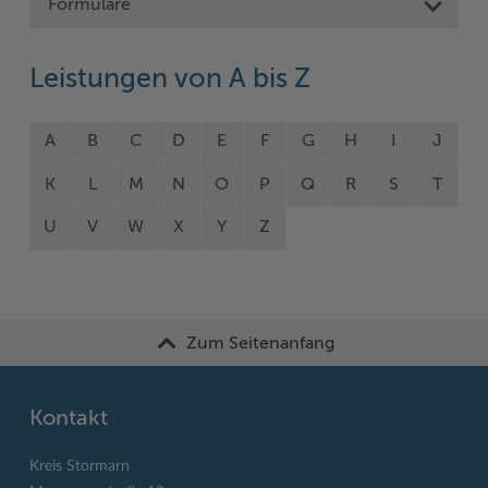
Formulare
Leistungen von A bis Z
A
B
C
D
E
F
G
H
I
J
K
L
M
N
O
P
Q
R
S
T
U
V
W
X
Y
Z
Zum Seitenanfang
Kontakt
Kreis Stormarn