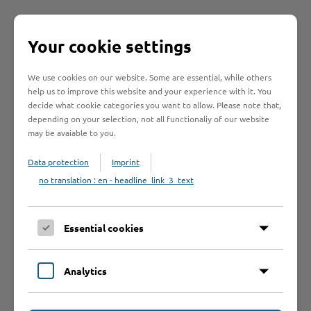
Schnelleinstieg
Your cookie settings
Seite auswählen
We use cookies on our website. Some are essential, while others
help us to improve this website and your experience with it. You
decide what cookie categories you want to allow. Please note that,
Online-Services
depending on your selection, not all functionaliy of our website
may be avaiable to you.
Data protection
Imprint
no translation : en - headline_link_3_text
Formulare
Essential cookies
Leistungen von A bis Z
Analytics
A
B
C
D
E
F
G
H
I
J