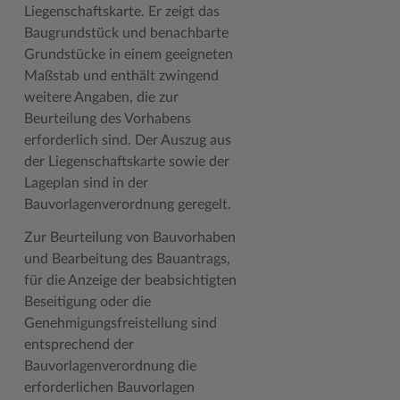
Liegenschaftskarte. Er zeigt das
Geodatenportale (Kreiskarte)
Fotoarchiv
Kreispräsident
Offene Stellen
Klimaschutz beim Kreis Stormarn
Kulturelle Einrichtungen
Baugrundstück und benachbarte
Kfz-Zulassung
Hitzeschutz
Kreistag und Ausschüsse
Praktika und FSJ
Projekt e-Gewerbe
Museen
Grundstücke in einem geeigneten
Maßstab und enthält zwingend
Kontakt / Öffnungszeiten
Klimaanpassungskonzept
Kreistag Sitzungskalender
Weiterbildung beim Kreis Stormarn
Stormarner Bündnis für bezahlbares Wohnen
Naturschutzgebiete
weitere Angaben, die zur
Beurteilung des Vorhabens
Lebenslagen
Kreistag Sitzungskalender
Kreisverwaltung
Wen wir suchen
Wirtschafts- und Aufbaugesellschaft Stormarn
Radwandern
erforderlich sind. Der Auszug aus
Leistungen
Lokales Wetter
Landrat
Zahlen, Daten, Fakten
Storchenhorste
der Liegenschaftskarte sowie der
Lageplan sind in der
Lexikon
Newsletter
Sonderbereiche
Lieblingsplätze in der Metropolregion
Bauvorlagenverordnung geregelt.
Publikationen
Pressemeldungen
Stabsbereiche
Termine und Veranstaltungen
Zur Beurteilung von Bauvorhaben
und Bearbeitung des Bauantrags,
Wo Sie uns finden
Social Media
Städte und Gemeinden
Tourismus
für die Anzeige der beabsichtigten
Wunsch-Kennzeichen ↗
Stellenangebote
Wahlen im Kreis
Umlandscout Hamburg
Beseitigung oder die
Genehmigungsfreistellung sind
Zuständigkeitsfinder SH ↗
Stormarninfo
Wappen und Geschichte
Vereine und Gruppen
entsprechend der
Termine
Wappenrolle
Wälder und Moore
Bauvorlagenverordnung die
erforderlichen Bauvorlagen
Ukrainehilfe
Was ist ein Kreis?