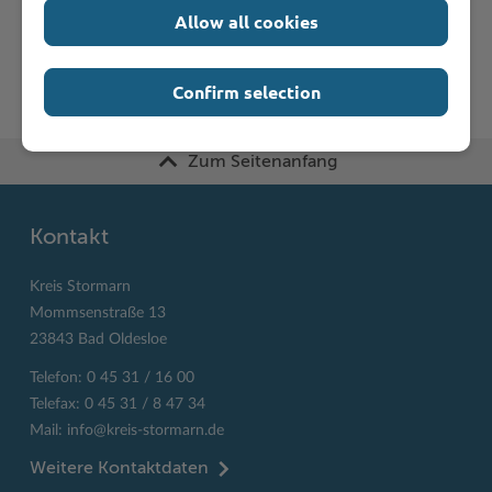
K
L
M
N
O
P
Q
R
S
T
Allow all cookies
U
V
W
X
Y
Z
Confirm selection
Zum Seitenanfang
Kontakt
Kreis Stormarn
Mommsenstraße 13
23843 Bad Oldesloe
Telefon: 0 45 31 / 16 00
Telefax: 0 45 31 / 8 47 34
Mail:
info@kreis-stormarn.de
Weitere Kontaktdaten