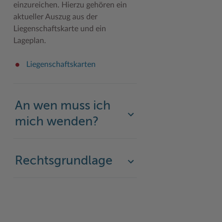
einzureichen. Hierzu gehören ein
aktueller Auszug aus der
Woche der Seelischen Gesundheit
Zahlen, Daten, Fakten
Liegenschaftskarte und ein
#MeinStormarn
Lageplan.
Karrieretag
Liegenschaftskarten
An wen muss ich
mich wenden?
Rechtsgrundlage