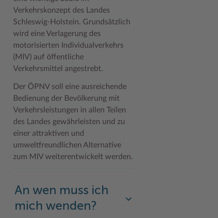
Geodatenportale (Kreiskarte)
Fotoarchiv
Kreispräsident
Offene Stellen
Klimaschutz beim Kreis Stormarn
Kulturelle Einrichtungen
Verkehrskonzept des Landes
Schleswig-Holstein. Grundsätzlich
Kfz-Zulassung
Hitzeschutz
Kreistag und Ausschüsse
Praktika und FSJ
Projekt e-Gewerbe
Museen
wird eine Verlagerung des
motorisierten Individualverkehrs
Kontakt / Öffnungszeiten
Klimaanpassungskonzept
Kreistag Sitzungskalender
Weiterbildung beim Kreis Stormarn
Stormarner Bündnis für bezahlbares Wohnen
Naturschutzgebiete
(MIV) auf öffentliche
Lebenslagen
Kreistag Sitzungskalender
Kreisverwaltung
Wen wir suchen
Wirtschafts- und Aufbaugesellschaft Stormarn
Radwandern
Verkehrsmittel angestrebt.
Leistungen
Lokales Wetter
Landrat
Zahlen, Daten, Fakten
Storchenhorste
Der ÖPNV soll eine ausreichende
Bedienung der Bevölkerung mit
Lexikon
Newsletter
Sonderbereiche
Lieblingsplätze in der Metropolregion
Verkehrsleistungen in allen Teilen
des Landes gewährleisten und zu
Publikationen
Pressemeldungen
Stabsbereiche
Termine und Veranstaltungen
einer attraktiven und
Wo Sie uns finden
Social Media
Städte und Gemeinden
Tourismus
umweltfreundlichen Alternative
zum MIV weiterentwickelt werden.
Wunsch-Kennzeichen ↗
Stellenangebote
Wahlen im Kreis
Umlandscout Hamburg
Zuständigkeitsfinder SH ↗
Stormarninfo
Wappen und Geschichte
Vereine und Gruppen
An wen muss ich
Termine
Wappenrolle
Wälder und Moore
mich wenden?
Ukrainehilfe
Was ist ein Kreis?