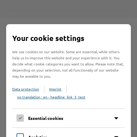
Your cookie settings
Schnelleinstieg
We use cookies on our website. Some are essential, while others
help us to improve this website and your experience with it. You
decide what cookie categories you want to allow. Please note that,
Seite auswählen
depending on your selection, not all functionaliy of our website
may be avaiable to you.
Online-Services
Data protection
Imprint
no translation : en - headline_link_3_text
Essential cookies
Formulare