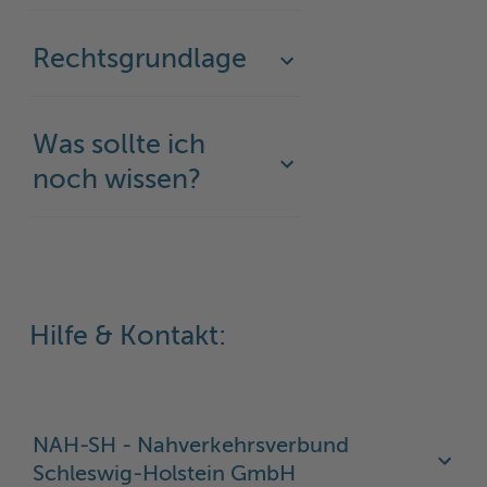
Woche der Seelischen Gesundheit
Zahlen, Daten, Fakten
Rechtsgrundlage
#MeinStormarn
Karrieretag
Was sollte ich
noch wissen?
Hilfe & Kontakt:
NAH-SH - Nahverkehrsverbund
Schleswig-Holstein GmbH