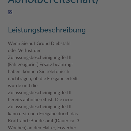
Abholbereitschaft)
Geodatenportale (Kreiskarte)
Fotoarchiv
Kreispräsident
Offene Stellen
Klimaschutz beim Kreis Stormarn
Kulturelle Einrichtungen
Kfz-Zulassung
Hitzeschutz
Kreistag und Ausschüsse
Praktika und FSJ
Projekt e-Gewerbe
Museen
Kontakt / Öffnungszeiten
Klimaanpassungskonzept
Kreistag Sitzungskalender
Weiterbildung beim Kreis Stormarn
Stormarner Bündnis für bezahlbares Wohnen
Naturschutzgebiete
Leistungsbeschreibung
Lebenslagen
Kreistag Sitzungskalender
Kreisverwaltung
Wen wir suchen
Wirtschafts- und Aufbaugesellschaft Stormarn
Radwandern
Wenn Sie auf Grund Diebstahl
oder Verlust der
Leistungen
Lokales Wetter
Landrat
Zahlen, Daten, Fakten
Storchenhorste
Zulassungsbescheinigung Teil II
Lexikon
Newsletter
Sonderbereiche
Lieblingsplätze in der Metropolregion
(Fahrzeugbrief) Ersatz beantragt
haben, können Sie telefonisch
Publikationen
Pressemeldungen
Stabsbereiche
Termine und Veranstaltungen
nachfragen, ob die Freigabe erteilt
Wo Sie uns finden
Social Media
Städte und Gemeinden
Tourismus
wurde und die
Zulassungsbescheinigung Teil II
Wunsch-Kennzeichen ↗
Stellenangebote
Wahlen im Kreis
Umlandscout Hamburg
bereits abholbereit ist. Die neue
Zulassungsbescheinigung Teil II
Zuständigkeitsfinder SH ↗
Stormarninfo
Wappen und Geschichte
Vereine und Gruppen
kann erst nach Freigabe durch das
Termine
Wappenrolle
Wälder und Moore
Kraftfahrt-Bundesamt (Dauer ca. 3
Wochen) an den Halter, Erwerber
Ukrainehilfe
Was ist ein Kreis?