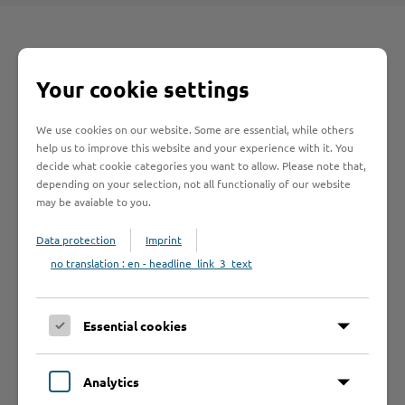
Your cookie settings
Schnelleinstieg
We use cookies on our website. Some are essential, while others
Seite auswählen
help us to improve this website and your experience with it. You
decide what cookie categories you want to allow. Please note that,
depending on your selection, not all functionaliy of our website
may be avaiable to you.
Online-Services
Data protection
Imprint
no translation : en - headline_link_3_text
Formulare
Essential cookies
Leistungen von A bis Z
Analytics