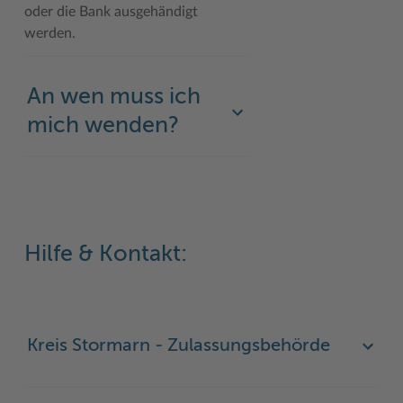
oder die Bank ausgehändigt
Woche der Seelischen Gesundheit
Zahlen, Daten, Fakten
werden.
#MeinStormarn
An wen muss ich
Karrieretag
mich wenden?
Hilfe & Kontakt:
Kreis Stormarn - Zulassungsbehörde