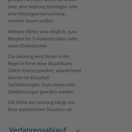
sind, eine Impfung benötigen oder
Woche der Seelischen Gesundheit
Zahlen, Daten, Fakten
eine Vorsorgeuntersuchung
machen lassen wollen.
#MeinStormarn
Weitere Hilfen sind möglich, zum
Karrieretag
Beispiel für Schulmaterialien oder
einen Dolmetscher.
Die Leistung wird Ihnen in der
Regel in Form einer Bezahlkarte
(Debit-Karte) gewährt, abweichend
können im Einzelfall
Sachleistungen, Gutscheine oder
Geldleistungen gewährt werden.
Die Höhe der Leistung hängt von
Ihrer persönlichen Situation ab.
Verfahrensablauf