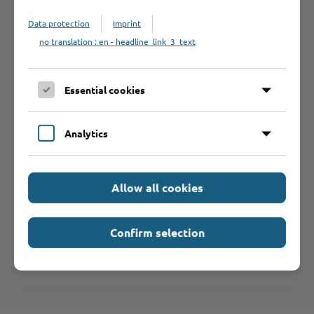
Data protection
Imprint
no translation : en - headline_link_3_text
Weiterführende
Informationen
Essential cookies
Analytics
Hilfe & Kontakt:
Allow all cookies
Confirm selection
Kreis Stormarn - Asyl, Bafög,
Wohngeld