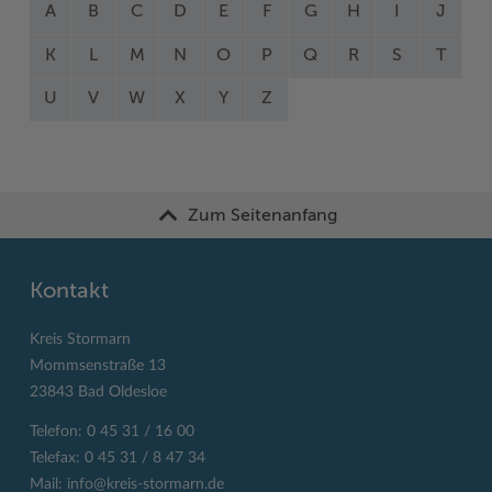
A
B
C
D
E
F
G
H
I
J
K
L
M
N
O
P
Q
R
S
T
U
V
W
X
Y
Z
Zum Seitenanfang
Kontakt
Kreis Stormarn
Mommsenstraße 13
23843 Bad Oldesloe
Telefon: 0 45 31 / 16 00
Telefax: 0 45 31 / 8 47 34
Mail:
info@kreis-stormarn.de