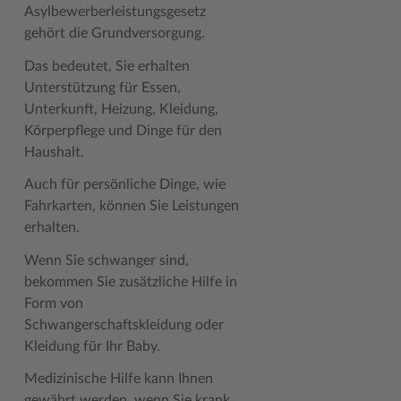
Asylbewerberleistungsgesetz
Geodatenportale (Kreiskarte)
Fotoarchiv
Kreispräsident
Offene Stellen
Klimaschutz beim Kreis Stormarn
Kulturelle Einrichtungen
gehört die Grundversorgung.
Kfz-Zulassung
Hitzeschutz
Kreistag und Ausschüsse
Praktika und FSJ
Projekt e-Gewerbe
Museen
Das bedeutet, Sie erhalten
Kontakt / Öffnungszeiten
Klimaanpassungskonzept
Kreistag Sitzungskalender
Weiterbildung beim Kreis Stormarn
Stormarner Bündnis für bezahlbares Wohnen
Naturschutzgebiete
Unterstützung für Essen,
Unterkunft, Heizung, Kleidung,
Lebenslagen
Kreistag Sitzungskalender
Kreisverwaltung
Wen wir suchen
Wirtschafts- und Aufbaugesellschaft Stormarn
Radwandern
Körperpflege und Dinge für den
Haushalt.
Leistungen
Lokales Wetter
Landrat
Zahlen, Daten, Fakten
Storchenhorste
Auch für persönliche Dinge, wie
Lexikon
Newsletter
Sonderbereiche
Lieblingsplätze in der Metropolregion
Fahrkarten, können Sie Leistungen
Publikationen
Pressemeldungen
Stabsbereiche
Termine und Veranstaltungen
erhalten.
Wo Sie uns finden
Social Media
Städte und Gemeinden
Tourismus
Wenn Sie schwanger sind,
bekommen Sie zusätzliche Hilfe in
Wunsch-Kennzeichen ↗
Stellenangebote
Wahlen im Kreis
Umlandscout Hamburg
Form von
Schwangerschaftskleidung oder
Zuständigkeitsfinder SH ↗
Stormarninfo
Wappen und Geschichte
Vereine und Gruppen
Kleidung für Ihr Baby.
Termine
Wappenrolle
Wälder und Moore
Medizinische Hilfe kann Ihnen
Ukrainehilfe
Was ist ein Kreis?
gewährt werden, wenn Sie krank