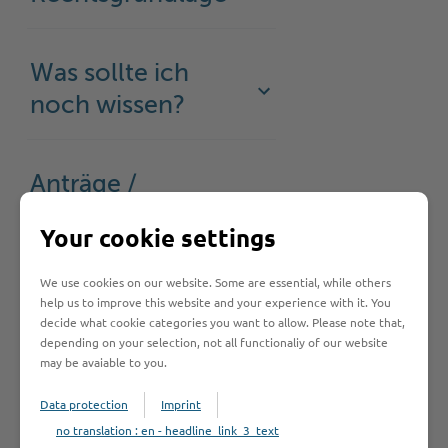
Was sollte ich
noch wissen?
Anträge /
Formulare
Your cookie settings
We use cookies on our website. Some are essential, while others
Formulare
help us to improve this website and your experience with it. You
decide what cookie categories you want to allow. Please note that,
depending on your selection, not all functionaliy of our website
may be avaiable to you.
Data protection
Imprint
no translation : en - headline_link_3_text
Hilfe & Kontakt: