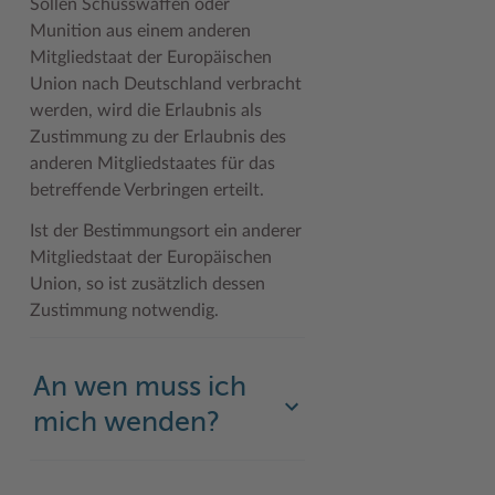
Sollen Schusswaffen oder
Munition aus einem anderen
Woche der Seelischen Gesundheit
Zahlen, Daten, Fakten
Mitgliedstaat der Europäischen
#MeinStormarn
Union nach Deutschland verbracht
werden, wird die Erlaubnis als
Karrieretag
Zustimmung zu der Erlaubnis des
anderen Mitgliedstaates für das
betreffende Verbringen erteilt.
Ist der Bestimmungsort ein anderer
Mitgliedstaat der Europäischen
Union, so ist zusätzlich dessen
Zustimmung notwendig.
An wen muss ich
mich wenden?