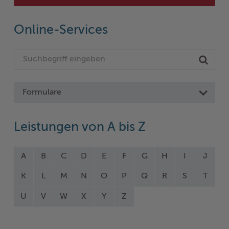
Online-Services
Formulare
Leistungen von A bis Z
A
B
C
D
E
F
G
H
I
J
K
L
M
N
O
P
Q
R
S
T
U
V
W
X
Y
Z