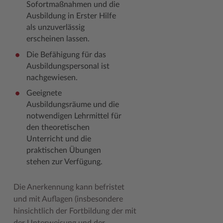
Sofortmaßnahmen und die
Ausbildung in Erster Hilfe
Woche der Seelischen Gesundheit
Zahlen, Daten, Fakten
als unzuverlässig
#MeinStormarn
erscheinen lassen.
Die Befähigung für das
Karrieretag
Ausbildungspersonal ist
nachgewiesen.
Geeignete
Ausbildungsräume und die
notwendigen Lehrmittel für
den theoretischen
Unterricht und die
praktischen Übungen
stehen zur Verfügung.
Die Anerkennung kann befristet
und mit Auflagen (insbesondere
hinsichtlich der Fortbildung der mit