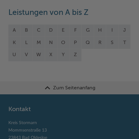
Leistungen von A bis Z
A
B
C
D
E
F
G
H
I
J
K
L
M
N
O
P
Q
R
S
T
U
V
W
X
Y
Z
Zum Seitenanfang
Kontakt
Kreis Stormarn
Mommsenstraße 13
23843 Bad Oldesloe