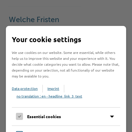
Welche Fristen
muss ich
Your cookie settings
beachten?
We use cookies on our website. Some are essential, while others
help us to improve this website and your experience with it. You
Rechtsgrundlage
decide what cookie categories you want to allow. Please note that,
depending on your selection, not all functionaliy of our website
may be avaiable to you.
Data protection
Imprint
no translation : en - headline_link_3_text
Hilfe & Kontakt:
Essential cookies