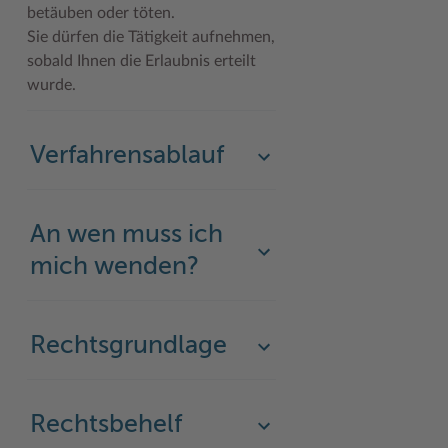
betäuben oder töten.
Woche der Seelischen Gesundheit
Zahlen, Daten, Fakten
Sie dürfen die Tätigkeit aufnehmen,
sobald Ihnen die Erlaubnis erteilt
#MeinStormarn
wurde.
Karrieretag
Verfahrensablauf
An wen muss ich
mich wenden?
Rechtsgrundlage
Rechtsbehelf