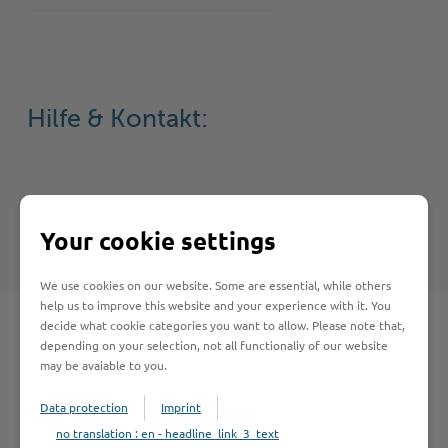
Hilfe & Kontakt:
Kreis Stormarn - Tierschutz
Your cookie settings
We use cookies on our website. Some are essential, while others
help us to improve this website and your experience with it. You
decide what cookie categories you want to allow. Please note that,
depending on your selection, not all functionaliy of our website
may be avaiable to you.
Schnelleinstieg
Data protection
Imprint
no translation : en - headline_link_3_text
Seite auswählen