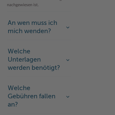
nachgewiesen ist.
Woche der Seelischen Gesundheit
Zahlen, Daten, Fakten
#MeinStormarn
An wen muss ich
Karrieretag
mich wenden?
Welche
Unterlagen
werden benötigt?
Welche
Gebühren fallen
an?