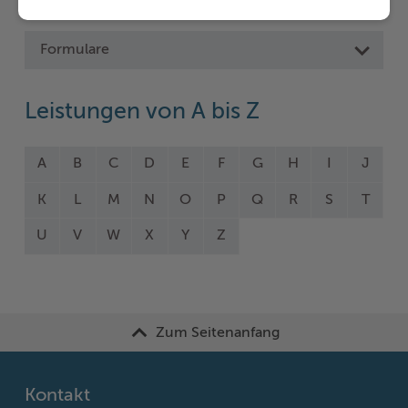
Formulare
Leistungen von A bis Z
A
B
C
D
E
F
G
H
I
J
K
L
M
N
O
P
Q
R
S
T
U
V
W
X
Y
Z
Zum Seitenanfang
Kontakt