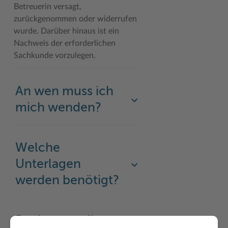
Betreuerin versagt,
zurückgenommen oder widerrufen
wurde. Darüber hinaus ist ein
Nachweis der erforderlichen
Sachkunde vorzulegen.
An wen muss ich
mich wenden?
Welche
Unterlagen
werden benötigt?
Rechtsgrundlage