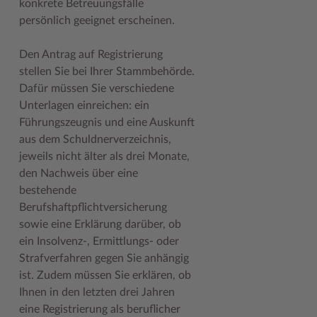
konkrete Betreuungsfälle
persönlich geeignet erscheinen.
Woche der Seelischen Gesundheit
Zahlen, Daten, Fakten
#MeinStormarn
Den Antrag auf Registrierung
stellen Sie bei Ihrer Stammbehörde.
Karrieretag
Dafür müssen Sie verschiedene
Unterlagen einreichen: ein
Führungszeugnis und eine Auskunft
aus dem Schuldnerverzeichnis,
jeweils nicht älter als drei Monate,
den Nachweis über eine
bestehende
Berufshaftpflichtversicherung
sowie eine Erklärung darüber, ob
ein Insolvenz-, Ermittlungs- oder
Strafverfahren gegen Sie anhängig
ist. Zudem müssen Sie erklären, ob
Ihnen in den letzten drei Jahren
eine Registrierung als beruflicher