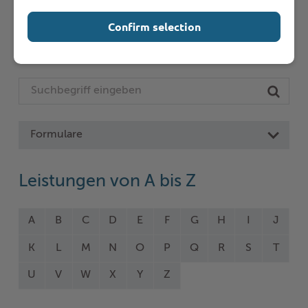
Seite auswählen
Confirm selection
Online-Services
Formulare
Leistungen von A bis Z
A
B
C
D
E
F
G
H
I
J
K
L
M
N
O
P
Q
R
S
T
U
V
W
X
Y
Z