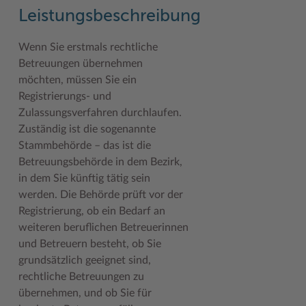
Geodatenportale (Kreiskarte)
Fotoarchiv
Kreispräsident
Offene Stellen
Klimaschutz beim Kreis Stormarn
Kulturelle Einrichtungen
Leistungsbeschreibung
Kfz-Zulassung
Hitzeschutz
Kreistag und Ausschüsse
Praktika und FSJ
Projekt e-Gewerbe
Museen
Wenn Sie erstmals rechtliche
Betreuungen übernehmen
Kontakt / Öffnungszeiten
Klimaanpassungskonzept
Kreistag Sitzungskalender
Weiterbildung beim Kreis Stormarn
Stormarner Bündnis für bezahlbares Wohnen
Naturschutzgebiete
möchten, müssen Sie ein
Lebenslagen
Kreistag Sitzungskalender
Kreisverwaltung
Wen wir suchen
Wirtschafts- und Aufbaugesellschaft Stormarn
Radwandern
Registrierungs- und
Zulassungsverfahren durchlaufen.
Leistungen
Lokales Wetter
Landrat
Zahlen, Daten, Fakten
Storchenhorste
Zuständig ist die sogenannte
Lexikon
Newsletter
Sonderbereiche
Lieblingsplätze in der Metropolregion
Stammbehörde – das ist die
Betreuungsbehörde in dem Bezirk,
Publikationen
Pressemeldungen
Stabsbereiche
Termine und Veranstaltungen
in dem Sie künftig tätig sein
werden. Die Behörde prüft vor der
Wo Sie uns finden
Social Media
Städte und Gemeinden
Tourismus
Registrierung, ob ein Bedarf an
Wunsch-Kennzeichen ↗
Stellenangebote
Wahlen im Kreis
Umlandscout Hamburg
weiteren beruflichen Betreuerinnen
und Betreuern besteht, ob Sie
Zuständigkeitsfinder SH ↗
Stormarninfo
Wappen und Geschichte
Vereine und Gruppen
grundsätzlich geeignet sind,
rechtliche Betreuungen zu
Termine
Wappenrolle
Wälder und Moore
übernehmen, und ob Sie für
Ukrainehilfe
Was ist ein Kreis?