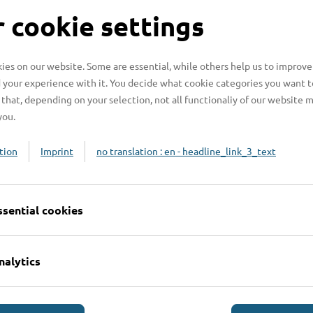
 cookie settings
enden?
es on our website. Some are essential, while others help us to improve
 your experience with it. You decide what cookie categories you want t
that, depending on your selection, not all functionaliy of our website 
n benötigt?
you.
tion
Imprint
no translation : en - headline_link_3_text
ssential cookies
nalytics
Online-Services
L