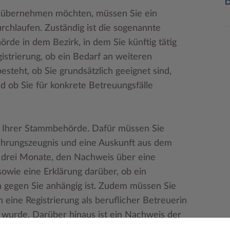
n übernehmen möchten, müssen Sie ein
rchlaufen. Zuständig ist die sogenannte
de in dem Bezirk, in dem Sie künftig tätig
istrierung, ob ein Bedarf an weiteren
steht, ob Sie grundsätzlich geeignet sind,
 ob Sie für konkrete Betreuungsfälle
ei Ihrer Stammbehörde. Dafür müssen Sie
ührungszeugnis und eine Auskunft aus dem
ls drei Monate, den Nachweis über eine
owie eine Erklärung darüber, ob ein
en gegen Sie anhängig ist. Zudem müssen Sie
n eine Registrierung als beruflicher Betreuerin
wurde. Darüber hinaus ist ein Nachweis der