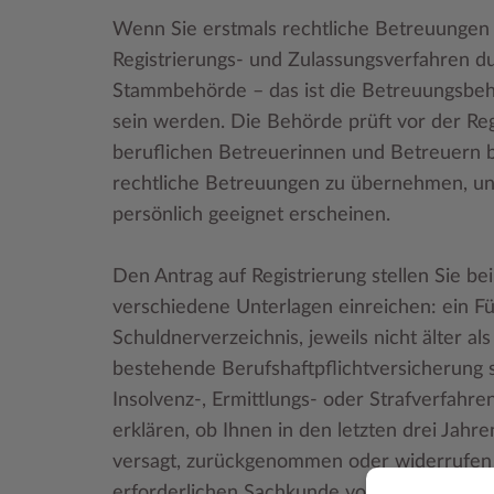
Wenn Sie erstmals rechtliche Betreuunge
Registrierungs- und Zulassungsverfahren du
Stammbehörde – das ist die Betreuungsbehör
sein werden. Die Behörde prüft vor der Reg
beruflichen Betreuerinnen und Betreuern be
rechtliche Betreuungen zu übernehmen, und
persönlich geeignet erscheinen.
Den Antrag auf Registrierung stellen Sie b
verschiedene Unterlagen einreichen: ein F
Schuldnerverzeichnis, jeweils nicht älter a
bestehende Berufshaftpflichtversicherung s
Insolvenz-, Ermittlungs- oder Strafverfahr
erklären, ob Ihnen in den letzten drei Jahre
versagt, zurückgenommen oder widerrufen 
erforderlichen Sachkunde vorzulegen.