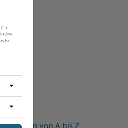
 this
o allow.
may be
eistungen von A bis Z