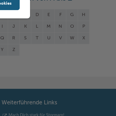
ookies
A
B
C
D
E
F
G
H
I
J
K
L
M
N
O
P
Q
R
S
T
U
V
W
X
Y
Z
Weiterführende Links
Mach Dich stark für Stormarn!