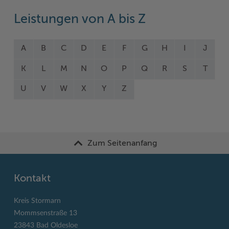
Leistungen von A bis Z
A
B
C
D
E
F
G
H
I
J
K
L
M
N
O
P
Q
R
S
T
U
V
W
X
Y
Z
Zum Seitenanfang
Kontakt
Kreis Stormarn
Mommsenstraße 13
23843 Bad Oldesloe