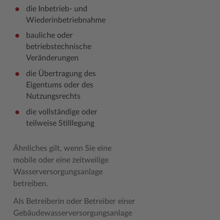
die Inbetrieb- und
Woche der Seelischen Gesundheit
Zahlen, Daten, Fakten
Wiederinbetriebnahme
bauliche oder
#MeinStormarn
betriebstechnische
Karrieretag
Veränderungen
die Übertragung des
Eigentums oder des
Nutzungsrechts
die vollständige oder
teilweise Stilllegung
Ähnliches gilt, wenn Sie eine
mobile oder eine zeitweilige
Wasserversorgungsanlage
betreiben.
Als Betreiberin oder Betreiber einer
Gebäudewasserversorgungsanlage