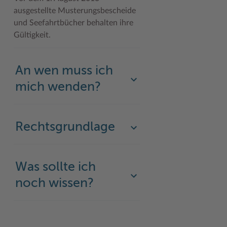
ausgestellte Musterungsbescheide
Woche der Seelischen Gesundheit
Zahlen, Daten, Fakten
und Seefahrtbücher behalten ihre
Gültigkeit.
#MeinStormarn
Karrieretag
An wen muss ich
mich wenden?
Rechtsgrundlage
Was sollte ich
noch wissen?