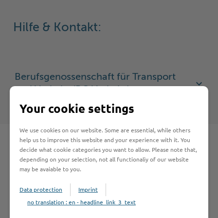
Hilfe & Kontakt:
Berufsgenossenschaft für Transport
und Verkehr (BG Verkehr)
Your cookie settings
We use cookies on our website. Some are essential, while others
help us to improve this website and your experience with it. You
decide what cookie categories you want to allow. Please note that,
depending on your selection, not all functionaliy of our website
Schnelleinstieg
may be avaiable to you.
Data protection
Imprint
Seite auswählen
no translation : en - headline_link_3_text