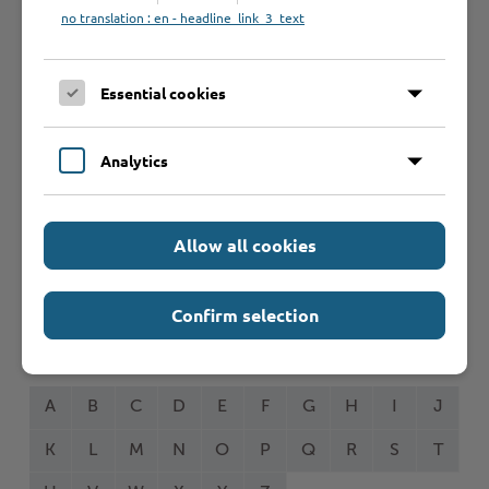
no translation : en - headline_link_3_text
Seite auswählen
Essential cookies
Online-Services
Analytics
Allow all cookies
Formulare
Confirm selection
Leistungen von A bis Z
A
B
C
D
E
F
G
H
I
J
K
L
M
N
O
P
Q
R
S
T