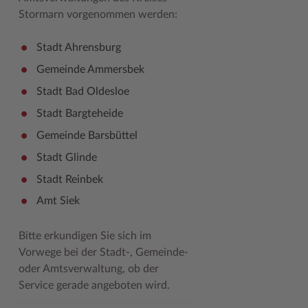
Stormarn vorgenommen werden:
Woche der Seelischen Gesundheit
Zahlen, Daten, Fakten
Stadt Ahrensburg
#MeinStormarn
Gemeinde Ammersbek
Karrieretag
Stadt Bad Oldesloe
Stadt Bargteheide
Gemeinde Barsbüttel
Stadt Glinde
Stadt Reinbek
Amt Siek
Bitte erkundigen Sie sich im
Vorwege bei der Stadt-, Gemeinde-
oder Amtsverwaltung, ob der
Service gerade angeboten wird.