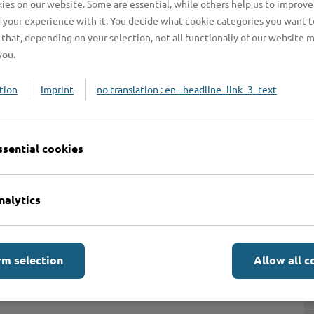
es on our website. Some are essential, while others help us to improve
 your experience with it. You decide what cookie categories you want t
that, depending on your selection, not all functionaliy of our website 
you.
tion
Imprint
no translation : en - headline_link_3_text
ssential cookies
Online-Services
L
nalytics
rm selection
Allow all c
Formulare