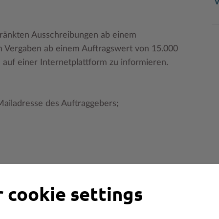
V
hränkten Ausschreibungen ab einem
en Vergaben ab einem Auftragswert von 15.000
auf einer Internetplattform zu informieren.
Mailadresse des Auftraggebers;
 cookie settings
öffentlicher Aufträge (Schleswig-
) vom 01. April 2019.