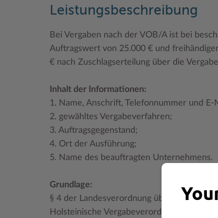
Leistungsbeschreibung
Bei Vergaben nach der VOB/A ist bei besc
Auftragswert von 25.000 € und freihändig
€ nach Zuschlagserteilung über die Vergabe 
Inhalt der Informationen:
1. Name, Anschrift, Telefonnummer und E-
2. gewähltes Vergabeverfahren;
3. Auftragsgegenstand;
4. Ort der Ausführung;
5. Name des beauftragten Unternehmens.
Grundlage:
Your
§ 4 der Landesverordnung über die Vergabe 
Holsteinische Vergabeverordnung - SHVgVO