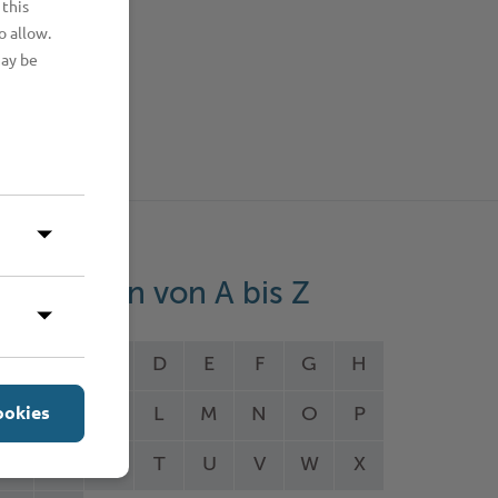
 this
o allow.
may be
eistungen von A bis Z
A
B
C
D
E
F
G
H
ookies
I
J
K
L
M
N
O
P
Q
R
S
T
U
V
W
X