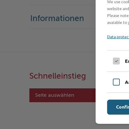
We use cooki
website and
Please note 
Informationen
avaiable to 
Data protec
E
Schnelleinstieg
A
Seite auswählen
Confi