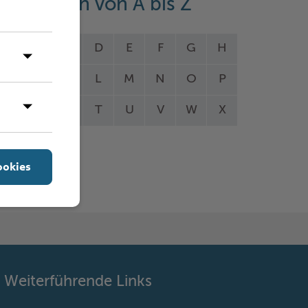
eistungen von A bis Z
A
B
C
D
E
F
G
H
I
J
K
L
M
N
O
P
Q
R
S
T
U
V
W
X
Y
Z
ookies
Weiterführende Links