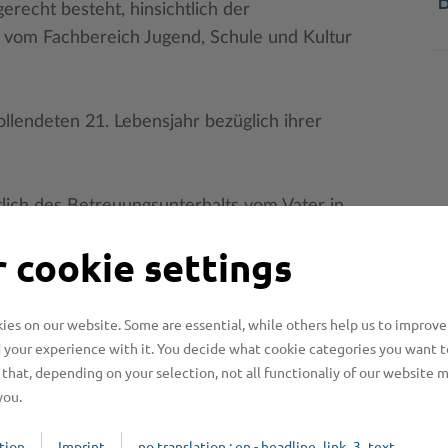
B
erecht besteht, hinsichtlich der
 vom Fachbereich Jugend, Schule und Kultur
vollendeten 21. Lebensjahr bezüglich ihrer
lich des Betreuungsunterhalts vom Vater in
s Teams stehen Ihnen gern für persönliche
 cookie settings
e zur Verfügung.
es on our website. Some are essential, while others help us to improve
 your experience with it. You decide what cookie categories you want t
that, depending on your selection, not all functionaliy of our website 
you.
tion
Imprint
no translation : en - headline_link_3_text