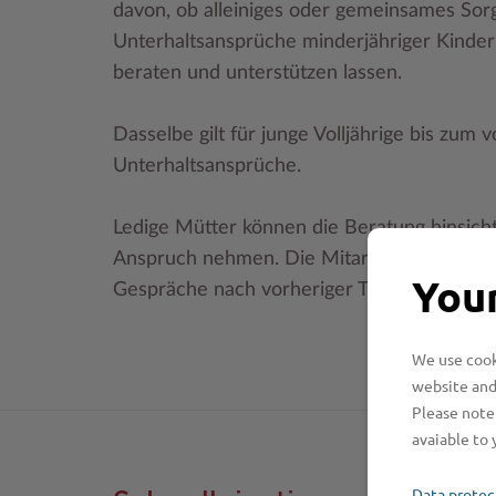
davon, ob alleiniges oder gemeinsames Sorg
Unterhaltsansprüche minderjähriger Kinder
beraten und unterstützen lassen.
Dasselbe gilt für junge Volljährige bis zum 
Unterhaltsansprüche.
Ledige Mütter können die Beratung hinsicht
Anspruch nehmen. Die Mitarbeiterinnen de
Your
Gespräche nach vorheriger Terminabsprach
We use cooki
website and
Please note 
avaiable to 
Data protec