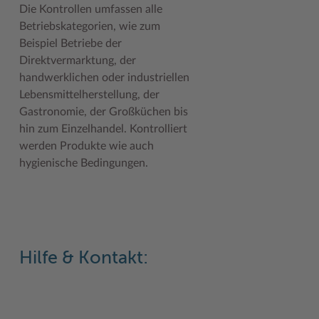
Die Kontrollen umfassen alle
Woche der Seelischen Gesundheit
Zahlen, Daten, Fakten
Betriebskategorien, wie zum
Beispiel Betriebe der
#MeinStormarn
Direktvermarktung, der
handwerklichen oder industriellen
Karrieretag
Lebensmittelherstellung, der
Gastronomie, der Großküchen bis
hin zum Einzelhandel. Kontrolliert
werden Produkte wie auch
hygienische Bedingungen.
Hilfe & Kontakt: