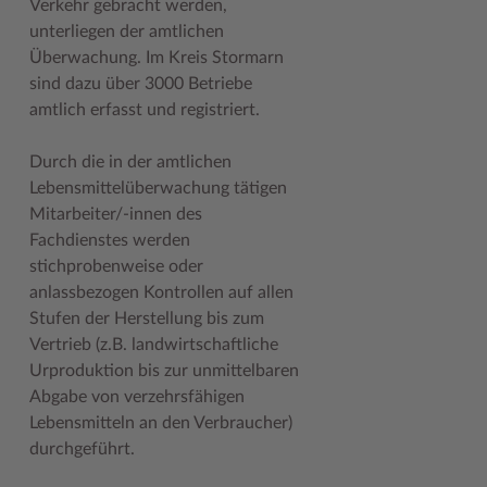
Verkehr gebracht werden,
Geodatenportale (Kreiskarte)
Fotoarchiv
Kreispräsident
Offene Stellen
Klimaschutz beim Kreis Stormarn
Kulturelle Einrichtungen
unterliegen der amtlichen
Überwachung. Im Kreis Stormarn
Kfz-Zulassung
Hitzeschutz
Kreistag und Ausschüsse
Praktika und FSJ
Projekt e-Gewerbe
Museen
sind dazu über 3000 Betriebe
Kontakt / Öffnungszeiten
Klimaanpassungskonzept
Kreistag Sitzungskalender
Weiterbildung beim Kreis Stormarn
Stormarner Bündnis für bezahlbares Wohnen
Naturschutzgebiete
amtlich erfasst und registriert.
Lebenslagen
Kreistag Sitzungskalender
Kreisverwaltung
Wen wir suchen
Wirtschafts- und Aufbaugesellschaft Stormarn
Radwandern
Durch die in der amtlichen
Lebensmittelüberwachung tätigen
Leistungen
Lokales Wetter
Landrat
Zahlen, Daten, Fakten
Storchenhorste
Mitarbeiter/-innen des
Lexikon
Newsletter
Sonderbereiche
Lieblingsplätze in der Metropolregion
Fachdienstes werden
stichprobenweise oder
Publikationen
Pressemeldungen
Stabsbereiche
Termine und Veranstaltungen
anlassbezogen Kontrollen auf allen
Wo Sie uns finden
Social Media
Städte und Gemeinden
Tourismus
Stufen der Herstellung bis zum
Vertrieb (z.B. landwirtschaftliche
Wunsch-Kennzeichen ↗
Stellenangebote
Wahlen im Kreis
Umlandscout Hamburg
Urproduktion bis zur unmittelbaren
Abgabe von verzehrsfähigen
Zuständigkeitsfinder SH ↗
Stormarninfo
Wappen und Geschichte
Vereine und Gruppen
Lebensmitteln an den Verbraucher)
Termine
Wappenrolle
Wälder und Moore
durchgeführt.
Ukrainehilfe
Was ist ein Kreis?