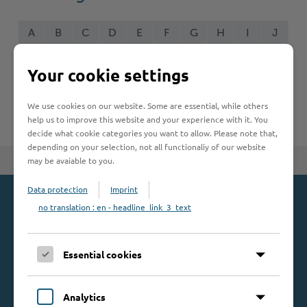
Woche der Seelischen Gesundheit
Zahlen, Daten, Fakten
A
B
C
D
E
F
G
H
I
J
#MeinStormarn
K
L
M
N
O
P
Q
R
S
T
Your cookie settings
Karrieretag
U
V
W
X
Y
Z
We use cookies on our website. Some are essential, while others
help us to improve this website and your experience with it. You
decide what cookie categories you want to allow. Please note that,
depending on your selection, not all functionaliy of our website
may be avaiable to you.
Zum Seitenanfang
Data protection
Imprint
no translation : en - headline_link_3_text
Kontakt
Kreis Stormarn
Essential cookies
Mommsenstraße 13
23843 Bad Oldesloe
Telefon: 0 45 31 / 16 00
Analytics