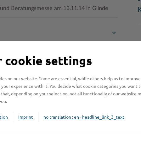
-
 und Beratungsmesse am 13.11.14 in Glinde
 cookie settings
es on our website. Some are essential, while others help us to improve
 your experience with it. You decide what cookie categories you want t
that, depending on your selection, not all functionaliy of our website 
Online-Services
L
you.
tion
Imprint
no translation : en - headline_link_3_text
Formulare