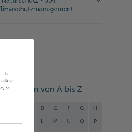
 Naturschutz - 554
Klimaschutzmanagement
 this
o allow.
may be
eistungen von A bis Z
A
B
C
D
E
F
G
H
I
J
K
L
M
N
O
P