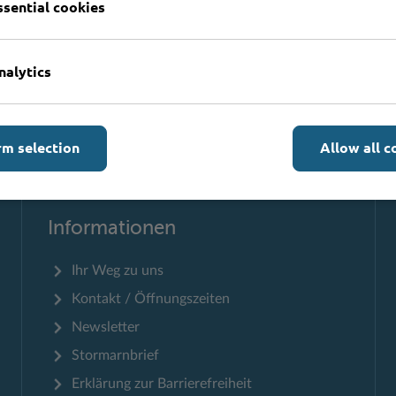
ssential cookies
nalytics
rm selection
Allow all c
Zum Seitenanfang
Informationen
Ihr Weg zu uns
Kontakt / Öffnungszeiten
Newsletter
Stormarnbrief
Erklärung zur Barrierefreiheit