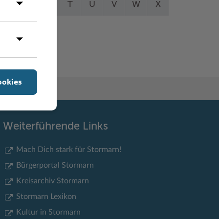
Q
R
S
T
U
V
W
X
Y
Z
ookies
Weiterführende Links
Mach Dich stark für Stormarn!
Bürgerportal Stormarn
Kreisarchiv Stormarn
Stormarn Lexikon
Kultur in Stormarn