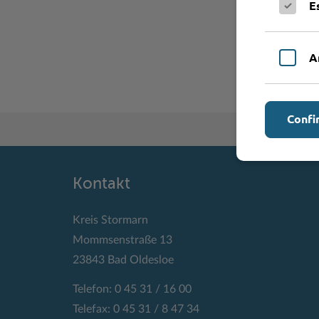
E
A
Confi
Kontakt
Kreis Stormarn
Mommsenstraße 13
23843 Bad Oldesloe
Telefon: 0 45 31 / 16 00
Telefax: 0 45 31 / 8 47 34