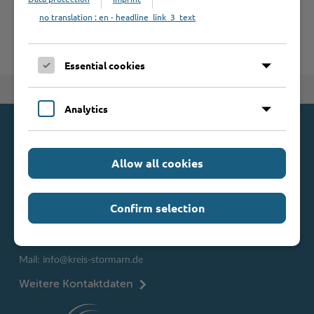
U
V
W
X
Y
Z
no translation : en - headline_link_3_text
Essential cookies
Zum Seitenanfang
Analytics
Kontakt
Allow all cookies
Kreis Stormarn
Mommsenstraße 13
23843 Bad Oldesloe
Confirm selection
Telefon: 0 45 31 / 16 00
Telefax: 0 45 31 / 8 47 34
Mail:
info@kreis-stormarn.de
Weitere Kontaktdaten