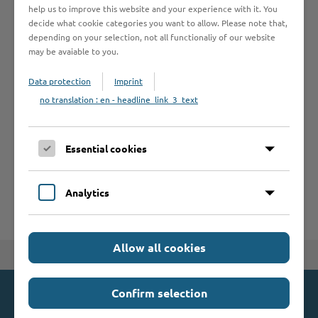
help us to improve this website and your experience with it. You
decide what cookie categories you want to allow. Please note that,
Formulare
depending on your selection, not all functionaliy of our website
may be avaiable to you.
Leistungen von A bis Z
Data protection
Imprint
no translation : en - headline_link_3_text
A
B
C
D
E
F
G
H
I
J
Essential cookies
K
L
M
N
O
P
Q
R
S
T
U
V
W
X
Y
Z
Analytics
Allow all cookies
Zum Seitenanfang
Confirm selection
Kontakt