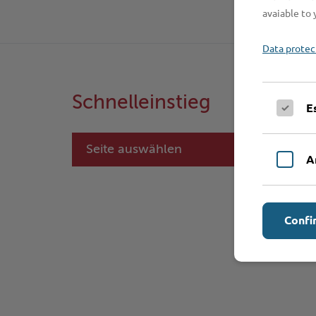
avaiable to 
Data protec
Schnelleinstieg
E
Seite auswählen
A
Confi