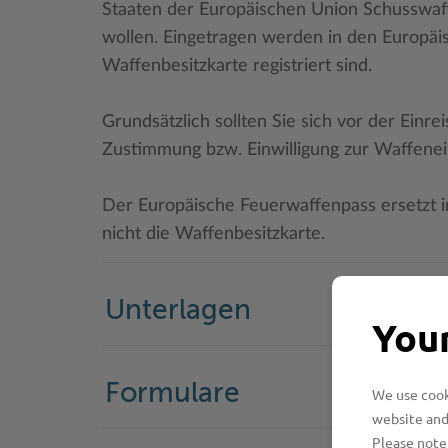
Staaten der Europäischen Union Schusswa
wollen. Eingetragen werden in den Europäi
Waffenbesitzkarte registriert sind.
Grundsätzlich sollten Sie sich vor der Einr
Zustimmung bzw. Einwilligung zur Waffenei
Der Europäische Feuerwaffenpass ersetzt 
nicht die Waffenbesitzkarte.
Unterlagen
Your
Formulare
We use cooki
website and
Please note 