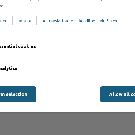
you.
tion
Imprint
no translation : en - headline_link_3_text
Online-Services
L
ssential cookies
nalytics
Formulare
rm selection
Allow all c