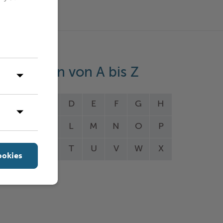
eistungen von A bis Z
A
B
C
D
E
F
G
H
I
J
K
L
M
N
O
P
Q
R
S
T
U
V
W
X
ookies
Y
Z