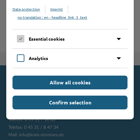
A
B
C
D
E
F
G
H
I
J
Data protection
Imprint
K
L
M
N
O
P
Q
R
S
T
no translation : en - headline_link_3_text
U
V
W
X
Y
Z
Essential cookies
Analytics
Zum Seitenanfang
Kontakt
Allow all cookies
Kreis Stormarn
Confirm selection
Mommsenstraße 13
23843 Bad Oldesloe
Telefon: 0 45 31 / 16 00
Telefax: 0 45 31 / 8 47 34
Mail:
info@kreis-stormarn.de