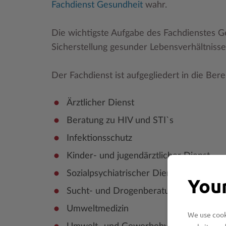
Fachdienst Gesundheit
wahr.
Die wichtigste Aufgabe des Fachdienstes Ge
Sicherstellung gesunder Lebensverhältnisse
Der Fachdienst ist aufgegliedert in die Bere
Ärztlicher Dienst
Beratung zu HIV und STI`s
Infektionsschutz
Kinder- und jugendärztlicher Dienst
Sozialpsychiatrischer Dienst
Your
Sucht- und Drogenberatung
Umweltmedizin
We use cooki