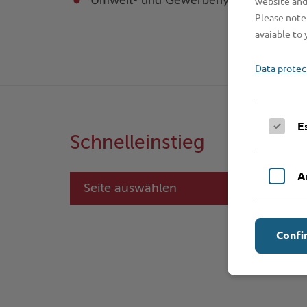
Umwelt- und Gewerbehygiene
website and
Please note 
avaiable to 
Data protec
E
Schnelleinstieg
A
Seite auswählen
Confi