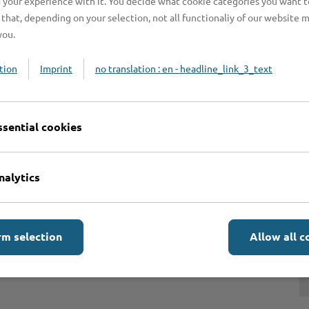
 your experience with it. You decide what cookie categories you want t
that, depending on your selection, not all functionaliy of our website 
you.
tion
Imprint
no translation : en - headline_link_3_text
ssential cookies
Online-Services
L
nalytics
rm selection
Allow all c
Formulare