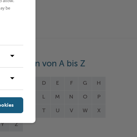
o allow.
may be
eistungen von A bis Z
A
B
C
D
E
F
G
H
I
J
K
L
M
N
O
P
ookies
Q
R
S
T
U
V
W
X
Y
Z