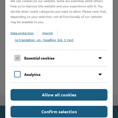
We use cookies on our website. Some are essential, while others
help us to improve this website and your experience with it. You
decide what cookie categories you want to allow. Please note that,
depending on your selection, not all functionaliy of our website
Formulare
may be avaiable to you.
Data protection
Imprint
Leistungen von A bis Z
no translation : en - headline_link_3_text
A
B
C
D
E
F
G
H
I
J
Essential cookies
K
L
M
N
O
P
Q
R
S
T
U
V
W
X
Y
Z
Analytics
Allow all cookies
Zum Seitenanfang
Confirm selection